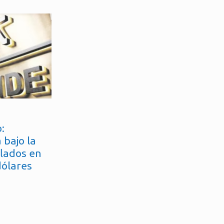
:
 bajo la
flados en
dólares