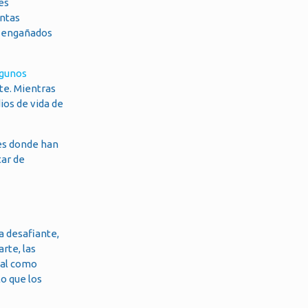
es
entas
se engañados
lgunos
te. Mientras
ios de vida de
 es donde han
tar de
a desafiante,
rte, las
gal como
o que los