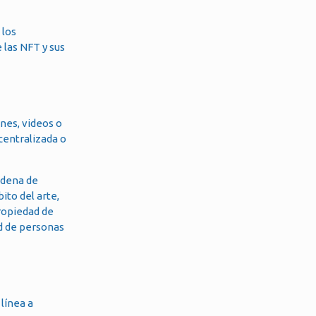
 los
 las NFT y sus
nes, videos o
centralizada o
adena de
ito del arte,
propiedad de
ud de personas
línea a