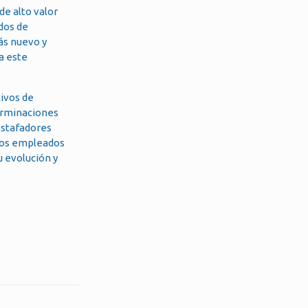
de alto valor
dos de
más nuevo y
a este
tivos de
terminaciones
estafadores
 los empleados
u evolución y