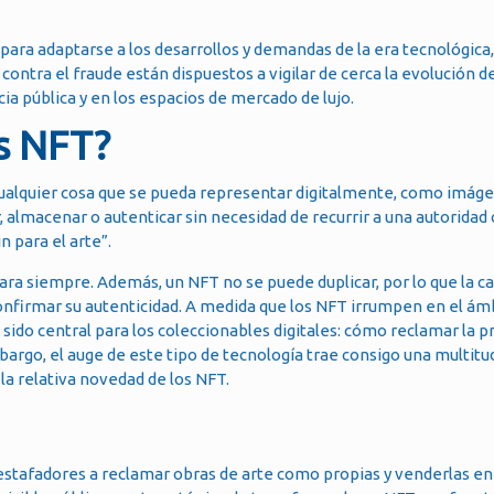
ara adaptarse a los desarrollos y demandas de la era tecnológica,
contra el fraude están dispuestos a vigilar de cerca la evolución de
a pública y en los espacios de mercado de lujo.
s NFT?
ualquier cosa que se pueda representar digitalmente, como imáge
 almacenar o autenticar sin necesidad de recurrir a una autoridad 
in para el arte”.
ara siempre. Además, un NFT no se puede duplicar, por lo que la c
onfirmar su autenticidad. A medida que los NFT irrumpen en el ámb
sido central para los coleccionables digitales: cómo reclamar la 
bargo, el auge de este tipo de tecnología trae consigo una multit
 la relativa novedad de los NFT.
estafadores a reclamar obras de arte como propias y venderlas en 