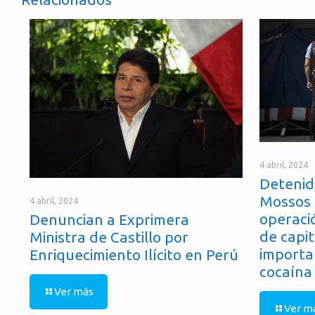
4 abril, 2024
Detenid
Mossos 
4 abril, 2024
operaci
Denuncian a Exprimera
de capit
Ministra de Castillo por
importa
Enriquecimiento Ilícito en Perú
cocaína
Ver más
Ver m