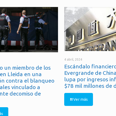
4 abril, 2024
Escándalo financiero
o un miembro de los
Evergrande de China
en Lleida en una
lupa por ingresos in
ón contra el blanqueo
$78 mil millones de 
ales vinculado a
nte decomiso de
Ver más
ás