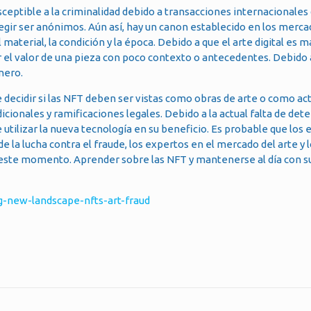
sceptible a la criminalidad debido a transacciones internacionales 
gir ser anónimos. Aún así, hay un canon establecido en los merca
material, la condición y la época. Debido a que el arte digital es 
r el valor de una pieza con poco contexto o antecedentes. Debido 
nero.
e decidir si las NFT deben ser vistas como obras de arte o como ac
dicionales y ramificaciones legales. Debido a la actual falta de de
utilizar la nueva tecnología en su beneficio. Es probable que los 
e la lucha contra el fraude, los expertos en el mercado del arte y
n este momento. Aprender sobre las NFT y mantenerse al día con s
g-new-landscape-nfts-art-fraud