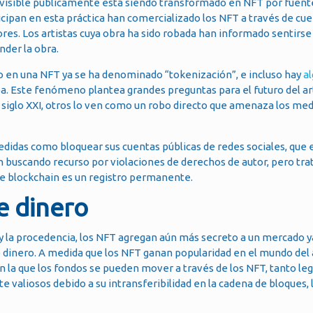
 visible públicamente está siendo transformado en NFT por fuent
icipan en esta práctica han comercializado los NFT a través de cu
adores. Los artistas cuya obra ha sido robada han informado sentir
nder la obra.
lo en una NFT ya se ha denominado “tokenización”, e incluso hay
a
a. Este fenómeno plantea grandes preguntas para el futuro del ar
 siglo XXI, otros lo ven como un robo directo que amenaza los med
didas como bloquear sus cuentas públicas de redes sociales, que
n buscando recurso por violaciones de derechos de autor, pero tra
ue blockchain es un registro permanente.
e dinero
d y la procedencia, los NFT agregan aún más secreto a un mercado y
de dinero. A medida que los NFT ganan popularidad en el mundo del a
con la que los fondos se pueden mover a través de los NFT, tanto le
valiosos debido a su intransferibilidad en la cadena de bloques, l