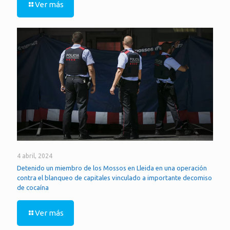
Ver más
4 abril, 2024
Detenido un miembro de los Mossos en Lleida en una operación
contra el blanqueo de capitales vinculado a importante decomiso
de cocaína
Ver más