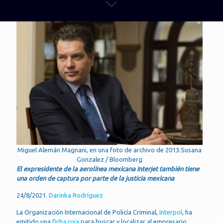
Miguel Alemán Magnani, en una foto de archivo de 2013.Susana
Gonzalez / Bloomberg
El expresidente de la aerolínea mexicana Interjet también tiene
una orden de captura por parte de la justicia mexicana
24/8/2021.
Darinka Rodríguez
La Organización Internacional de Policía Criminal,
Interpol
, ha
emitido una
ficha roja
para buscar y localizar al empresario