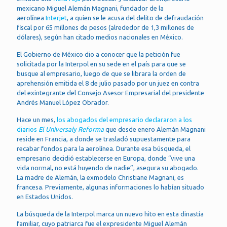
mexicano Miguel Alemán Magnani, fundador de la
aerolínea
Interjet
, a quien se le acusa del delito de defraudación
fiscal por 65 millones de pesos (alrededor de 1,3 millones de
dólares), según han citado medios nacionales en México.
El Gobierno de México dio a conocer que la petición fue
solicitada por la Interpol en su sede en el país para que se
busque al empresario, luego de que se librara la orden de
aprehensión emitida el 8 de julio pasado por un juez en contra
del exintegrante del Consejo Asesor Empresarial del presidente
Andrés Manuel López Obrador.
Hace un mes,
los abogados del empresario declararon a los
diarios
El Universal
y
Reforma
que desde enero Alemán Magnani
reside en Francia, a donde se trasladó supuestamente para
recabar fondos para la aerolínea. Durante esa búsqueda, el
empresario decidió establecerse en Europa, donde “vive una
vida normal, no está huyendo de nadie”, asegura su abogado.
La madre de Alemán, la exmodelo Christiane Magnani, es
francesa. Previamente, algunas informaciones lo habían situado
en Estados Unidos.
La búsqueda de la Interpol marca un nuevo hito en esta dinastía
familiar, cuyo patriarca fue el expresidente Miguel Alemán