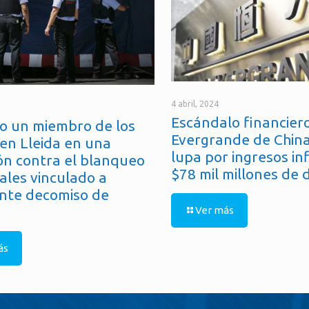
4 abril, 2024
Escándalo financiero
o un miembro de los
Evergrande de China
en Lleida en una
lupa por ingresos in
ón contra el blanqueo
$78 mil millones de 
ales vinculado a
nte decomiso de
Ver más
ás