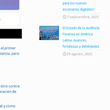
para los nuevos
escenarios digitales?
7 septiembre, 2025
El Estado de la Auditoría
Forense en América
Latina: Avances,
fortalezas y debilidades
el primer
miento, pero
29 agosto, 2025
 otro contra
icación de
tal y como