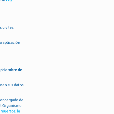
 civiles,
a aplicación
eptiembre de
enen sus datos
y encargado de
del Organismo
 muertos; la