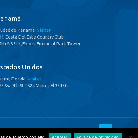
Panamá
iudad de Panamá,
Visitar
.H. Costa Del Este Country Club,
4th & 35th ,Floors Financial Park Tower
stados Unidos
iami, Florida,
Visitar
75 Sw 7th St 1524 Miami, Fl 33130
ás de acuerdo con ello.
Aceptar
Política de privacidad