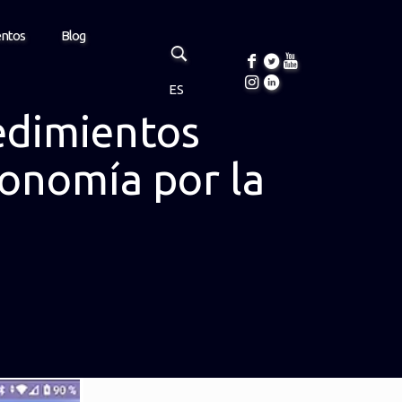
entos
Blog
ES
edimientos
conomía por la