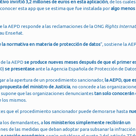
utivo invirtió 3,2 millones de euros en esta aplicación
, de los cuale
a conocer esta app que se estima que fue instalada por
algo menos 
de la AEPD responde a las reclamaciones de la ONG
Rights Internat
Pau Enseñat.
e la normativa en materia de protección de datos
“, sostiene la AE
e de la AEPD
se produce nueves meses después de que el primer es
20)
se presentase
ante la Agencia Española de Protección de Datos
gar a la apertura de un procedimiento sancionador,
la AEPD, que e
ropuesta del ministro de Justicia
, no concede a las organizacion
to supone que las organizaciones denunciantes
tan solo conocerán 
e los mismos.
tes que el procedimiento sancionador puede demorarse hasta
nu
 a los demandantes, a
los ministerios simplemente recibirán un
iones de las medidas que deban adoptar para subsanar la infracción
a o sanción económica
, según establece el punto 2 del artículo 77 d