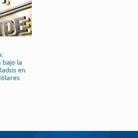
:
 bajo la
flados en
dólares