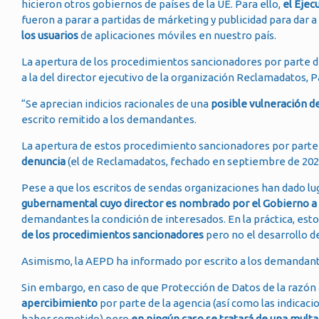
hicieron otros gobiernos de países de la UE. Para ello,
el Ejec
fueron a parar a partidas de márketing y publicidad para dar 
los usuarios
de aplicaciones móviles en nuestro país.
La apertura de los procedimientos sancionadores por parte 
a la del director ejecutivo de la organización Reclamadatos, 
“Se aprecian indicios racionales de una
posible vulneración d
escrito remitido a los demandantes.
La apertura de estos procedimiento sancionadores por part
denuncia
(el de Reclamadatos, fechado en septiembre de 20
Pese a que los escritos de sendas organizaciones han dado lu
gubernamental cuyo director es nombrado por el Gobierno a p
demandantes la condición de interesados. En la práctica, es
de los procedimientos sancionadores
pero no el desarrollo d
Asimismo, la AEPD ha informado por escrito a los demandan
Sin embargo, en caso de que Protección de Datos de la razón
apercibimiento
por parte de la agencia (así como las indicac
haber cometido) pero
en ningún caso se tratará de una mult