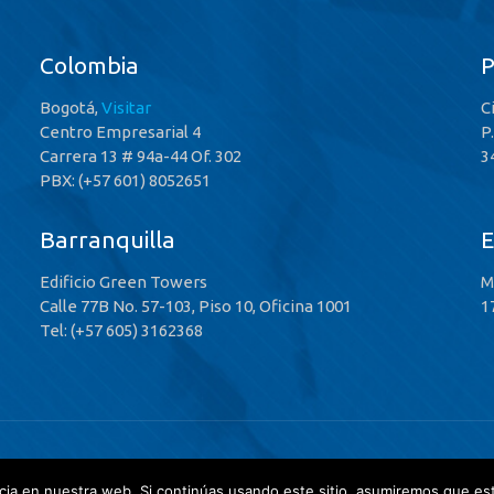
Colombia
Bogotá,
Visitar
C
Centro Empresarial 4
P
Carrera 13 # 94a-44 Of. 302
3
PBX: (+57 601) 8052651
Barranquilla
E
Edificio Green Towers
M
Calle 77B No. 57-103, Piso 10, Oficina 1001
1
Tel: (+57 605) 3162368
 Rights Reserved
ia en nuestra web. Si continúas usando este sitio, asumiremos que est