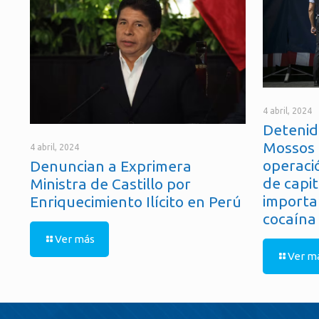
4 abril, 2024
Detenid
Mossos 
4 abril, 2024
operaci
Denuncian a Exprimera
de capit
Ministra de Castillo por
importa
Enriquecimiento Ilícito en Perú
cocaína
Ver más
Ver m