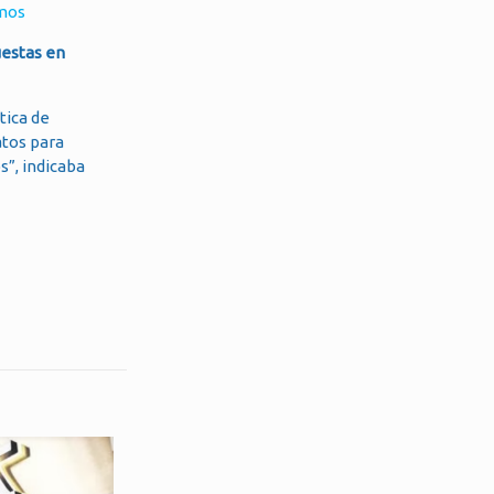
amos
uestas en
tica de
atos para
s”, indicaba