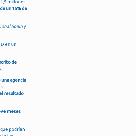
s 1,5 millones
de un 15% de
ional Spain
y
PD en un
crito de
..
s una agencia
es
el resultado
eve meses
.
 que podrían
e la
Ley