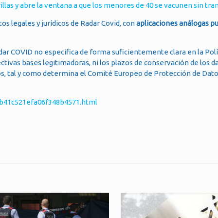
illas y abre la ventana a que los menores de 40 se vacunen sin tr
 legales y jurídicos de Radar Covid, con
aplicaciones análogas p
adar COVID no especifica de forma suficientemente clara en la Polí
pectivas bases legitimadoras, ni los plazos de conservación de los d
icos, tal y como determina el Comité Europeo de Protección de Dato
cb41c521efa06f348b4571.html