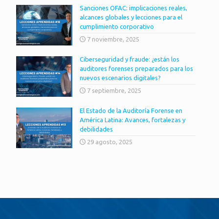
Sanciones OFAC: implicaciones reales,
alcances globales y lecciones para el
cumplimiento corporativo
7 noviembre, 2025
Ciberseguridad y fraude: ¿están los
auditores forenses preparados para los
nuevos escenarios digitales?
7 septiembre, 2025
El Estado de la Auditoría Forense en
América Latina: Avances, fortalezas y
debilidades
29 agosto, 2025