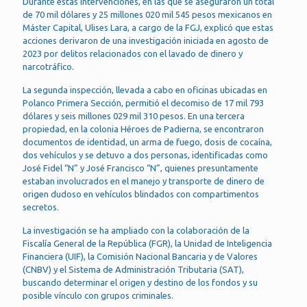
Durante estas intervenciones, en las que se aseguraron un total
de 70 mil dólares y 25 millones 020 mil 545 pesos mexicanos en
Máster Capital, Ulises Lara, a cargo de la FGJ, explicó que estas
acciones derivaron de una investigación iniciada en agosto de
2023 por delitos relacionados con el lavado de dinero y
narcotráfico.
La segunda inspección, llevada a cabo en oficinas ubicadas en
Polanco Primera Sección, permitió el decomiso de 17 mil 793
dólares y seis millones 029 mil 310 pesos. En una tercera
propiedad, en la colonia Héroes de Padierna, se encontraron
documentos de identidad, un arma de fuego, dosis de cocaína,
dos vehículos y se detuvo a dos personas, identificadas como
José Fidel “N” y José Francisco “N”, quienes presuntamente
estaban involucrados en el manejo y transporte de dinero de
origen dudoso en vehículos blindados con compartimentos
secretos.
La investigación se ha ampliado con la colaboración de la
Fiscalía General de la República (FGR), la Unidad de Inteligencia
Financiera (UIF), la Comisión Nacional Bancaria y de Valores
(CNBV) y el Sistema de Administración Tributaria (SAT),
buscando determinar el origen y destino de los fondos y su
posible vínculo con grupos criminales.