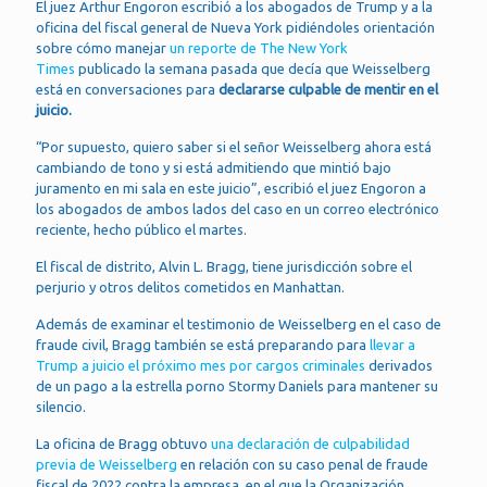
El juez Arthur Engoron escribió a los abogados de Trump y a la
oficina del fiscal general de Nueva York pidiéndoles orientación
sobre cómo manejar
un reporte de The New York
Times
publicado la semana pasada que decía que Weisselberg
está en conversaciones para
declararse culpable de mentir en el
juicio.
“Por supuesto, quiero saber si el señor Weisselberg ahora está
cambiando de tono y si está admitiendo que mintió bajo
juramento en mi sala en este juicio”, escribió el juez Engoron a
los abogados de ambos lados del caso en un correo electrónico
reciente, hecho público el martes.
El fiscal de distrito, Alvin L. Bragg, tiene jurisdicción sobre el
perjurio y otros delitos cometidos en Manhattan.
Además de examinar el testimonio de Weisselberg en el caso de
fraude civil, Bragg también se está preparando para
llevar a
Trump a juicio el próximo mes por cargos criminales
derivados
de un pago a la estrella porno Stormy Daniels para mantener su
silencio.
La oficina de Bragg obtuvo
una declaración de culpabilidad
previa de Weisselberg
en relación con su caso penal de fraude
fiscal de 2022 contra la empresa, en el que la Organización