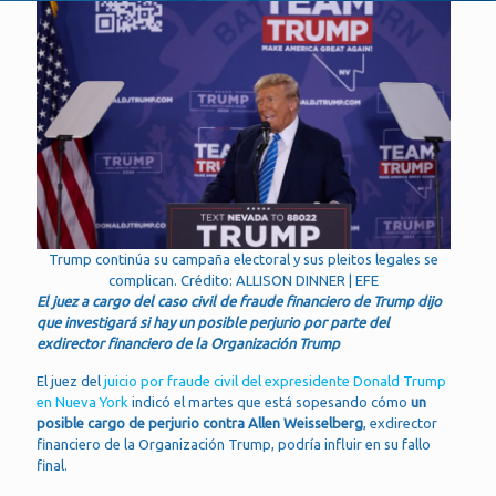
Trump continúa su campaña electoral y sus pleitos legales se
complican. Crédito: ALLISON DINNER | EFE
El juez a cargo del caso civil de fraude financiero de Trump dijo
que investigará si hay un posible perjurio por parte del
exdirector financiero de la Organización Trump
El juez del
juicio por fraude civil del expresidente Donald Trump
en Nueva York
indicó el martes que está sopesando cómo
un
posible cargo de perjurio contra Allen Weisselberg
, exdirector
financiero de la Organización Trump, podría influir en su fallo
final.