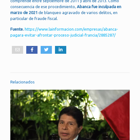
comprende entre septiembre de 2011 y abril de 2013. Como
consecuencia de ese procedimiento,
Abanca fue inculpada en
marzo de 2021
de blanqueo agravado de varios delitos, en
particular de fraude fiscal.
Fuente.
https://www.lainformacion.com/empresas/abanca-
pagara-evitar-afrontar-proceso-judicial-francia/2885287/
Relacionados