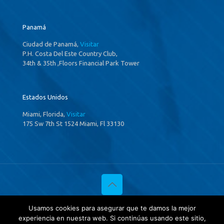
Panamá
Ciudad de Panamá,
Visitar
P.H. Costa Del Este Country Club,
34th & 35th ,Floors Financial Park Tower
Estados Unidos
Miami, Florida,
Visitar
175 Sw 7th St 1524 Miami, Fl 33130
© 2020 Investigaciones Estratégicas & Asociados. All Rights
Usamos cookies para asegurar que te damos la mejor
Reserved
experiencia en nuestra web. Si continúas usando este sitio,
Política de privacidad
y
Tratamientos de datos.