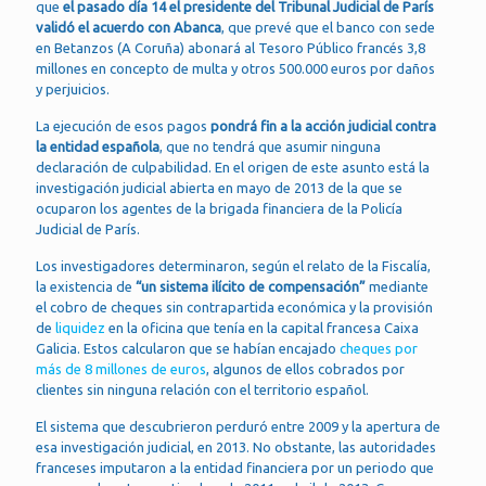
que
el pasado día 14 el presidente del Tribunal Judicial de París
validó el acuerdo con Abanca
, que prevé que el banco con sede
en Betanzos (A Coruña) abonará al Tesoro Público francés 3,8
millones en concepto de multa y otros 500.000 euros por daños
y perjuicios.
La ejecución de esos pagos
pondrá fin a la acción judicial contra
la entidad española
, que no tendrá que asumir ninguna
declaración de culpabilidad. En el origen de este asunto está la
investigación judicial abierta en mayo de 2013 de la que se
ocuparon los agentes de la brigada financiera de la Policía
Judicial de París.
Los investigadores determinaron, según el relato de la Fiscalía,
la existencia de
“un sistema ilícito de compensación”
mediante
el cobro de cheques sin contrapartida económica y la provisión
de
liquidez
en la oficina que tenía en la capital francesa Caixa
Galicia. Estos calcularon que se habían encajado
cheques por
más de 8 millones de euros
, algunos de ellos cobrados por
clientes sin ninguna relación con el territorio español.
El sistema que descubrieron perduró entre 2009 y la apertura de
esa investigación judicial, en 2013. No obstante, las autoridades
franceses imputaron a la entidad financiera por un periodo que