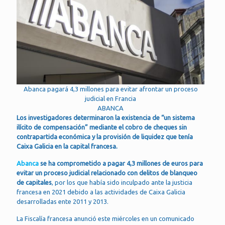
Abanca pagará 4,3 millones para evitar afrontar un proceso
judicial en Francia
ABANCA
Los investigadores determinaron la existencia de “un sistema
ilícito de compensación” mediante el cobro de cheques sin
contrapartida económica y la provisión de liquidez que tenía
Caixa Galicia en la capital francesa.
Abanca
se ha comprometido a pagar 4,3 millones de euros para
evitar un proceso judicial relacionado con delitos de blanqueo
de capitales
, por los que había sido inculpado ante la justicia
francesa en 2021 debido a las actividades de Caixa Galicia
desarrolladas ente 2011 y 2013.
La Fiscalía francesa anunció este miércoles en un comunicado