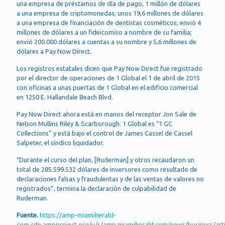
una empresa de préstamos de día de pago, 1 millón de dólares
a una empresa de criptomonedas; unos 19,6 millones de dólares
a una empresa de financiación de dentistas cosméticos; envió 4
millones de dólares a un fideicomiso a nombre de su familia;
envió 200.000 dólares a cuentas a su nombre y 5,6 millones de
dólares a Pay Now Direct.
Los registros estatales dicen que Pay Now Direct fue registrado
por el director de operaciones de 1 Global el 1 de abril de 2015
con oficinas a unas puertas de 1 Global en el edificio comercial
en 1250 E. Hallandale Beach Blvd.
Pay Now Direct ahora está en manos del receptor Jon Sale de
Nelson Mullins Riley & Scarborough. 1 Global es “1 GC
Collections” y está bajo el control de James Cassel de Cassel
Salpeter, el síndico liquidador.
“Durante el curso del plan, [Ruderman] y otros recaudaron un
total de 285.599.532 dólares de inversores como resultado de
declaraciones falsas y fraudulentas y de las ventas de valores no
registrados”, termina la declaración de culpabilidad de
Ruderman.
Fuente.
https://amp-miamiherald-
com.cdn.ampproject.org/v/s/amp.miamiherald.com/news/business/art