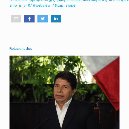
amp_js_v=0.1#webview=1&cap=swipe
Relacionados