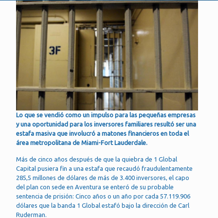
Lo que se vendió como un impulso para las pequeñas empresas
y una oportunidad para los inversores familiares resultó ser una
estafa masiva que involucró a matones financieros en toda el
área metropolitana de Miami-Fort Lauderdale.
Más de cinco años después de que la quiebra de 1 Global
Capital pusiera fin a una estafa que recaudó fraudulentamente
285,5 millones de dólares de más de 3.400 inversores, el capo
del plan con sede en Aventura se enteró de su probable
sentencia de prisión: Cinco años o un año por cada 57.119.906
dólares que la banda 1 Global estafó bajo la dirección de Carl
Ruderman.