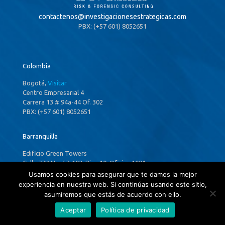
contactenos@
investigacionesestrategicas.com
PBX: (+57 601) 8052651
Colombia
Bogotá,
Visitar
Centro Empresarial 4
Carrera 13 # 94a-44 Of. 302
PBX: (+57 601) 8052651
Barranquilla
Edificio Green Towers
Calle 77B No. 57-103, Piso 10, Oficina 1001
Tel: (+57 605) 3162368
Usamos cookies para asegurar que te damos la mejor
experiencia en nuestra web. Si continúas usando este sitio,
asumiremos que estás de acuerdo con ello.
Aceptar
Política de privacidad
Panamá