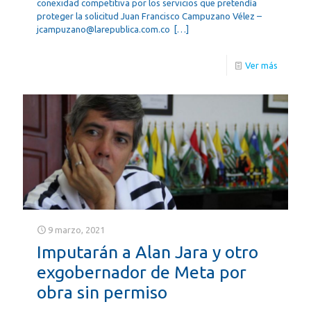
conexidad competitiva por los servicios que pretendía
proteger la solicitud Juan Francisco Campuzano Vélez –
jcampuzano@larepublica.com.co
[…]
Ver más
9 marzo, 2021
Imputarán a Alan Jara y otro
exgobernador de Meta por
obra sin permiso