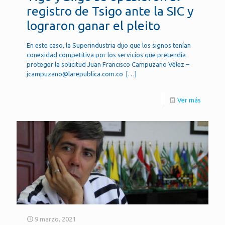
registro de Tsigo ante la SIC y
lograron ganar el pleito
En este caso, la Superindustria dijo que los signos tenían
conexidad competitiva por los servicios que pretendía
proteger la solicitud Juan Francisco Campuzano Vélez –
jcampuzano@larepublica.com.co
[…]
Ver más
9 marzo, 2021