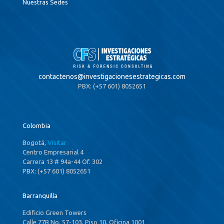
Nuestras Sedes
contactenos@
investigacionesestrategicas.com
PBX: (+57 601) 8052651
Colombia
Bogotá,
Visitar
Centro Empresarial 4
Carrera 13 # 94a-44 Of. 302
PBX: (+57 601) 8052651
Barranquilla
Edificio Green Towers
Calle 77B No. 57-103, Piso 10, Oficina 1001