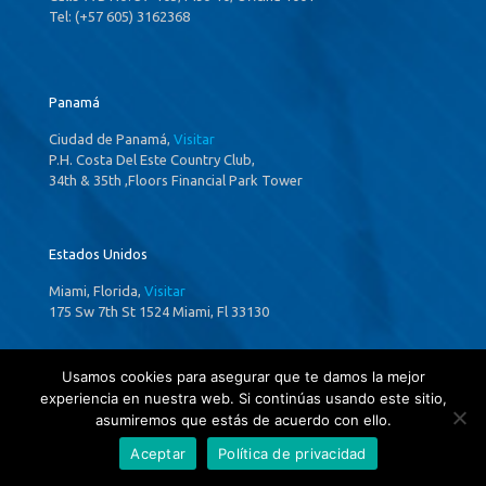
Tel: (+57 605) 3162368
Panamá
Ciudad de Panamá,
Visitar
P.H. Costa Del Este Country Club,
34th & 35th ,Floors Financial Park Tower
Estados Unidos
Miami, Florida,
Visitar
175 Sw 7th St 1524 Miami, Fl 33130
Usamos cookies para asegurar que te damos la mejor
experiencia en nuestra web. Si continúas usando este sitio,
asumiremos que estás de acuerdo con ello.
Aceptar
Política de privacidad