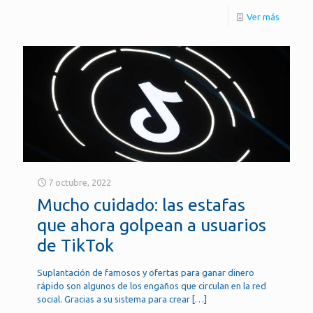
Ver más
7 octubre, 2022
Mucho cuidado: las estafas
que ahora golpean a usuarios
de TikTok
Suplantación de famosos y ofertas para ganar dinero
rápido son algunos de los engaños que circulan en la red
social. Gracias a su sistema para crear
[…]