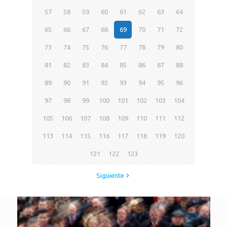
57
58
59
60
61
62
63
64
65
66
67
68
69
70
71
72
73
74
75
76
77
78
79
80
81
82
83
84
85
86
87
88
89
90
91
92
93
94
95
96
97
98
99
100
101
102
103
104
105
106
107
108
109
110
111
112
113
114
115
116
117
118
119
120
121
122
123
Siguiente