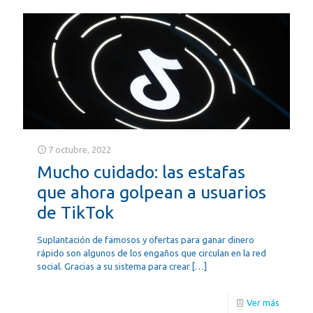
7 octubre, 2022
Mucho cuidado: las estafas
que ahora golpean a usuarios
de TikTok
Suplantación de famosos y ofertas para ganar dinero
rápido son algunos de los engaños que circulan en la red
social. Gracias a su sistema para crear
[…]
Ver más