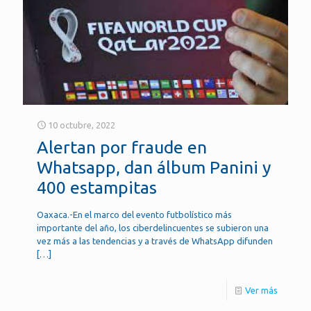
10 octubre, 2022
Alertan por fraude en
Whatsapp, dan álbum Panini y
400 estampitas
Oaxaca.-En el marco del evento futbolístico más
importante del año, los ciberdelincuentes se subieron una
vez más a las tendencias y a través de WhatsApp difunden
[…]
Ver más