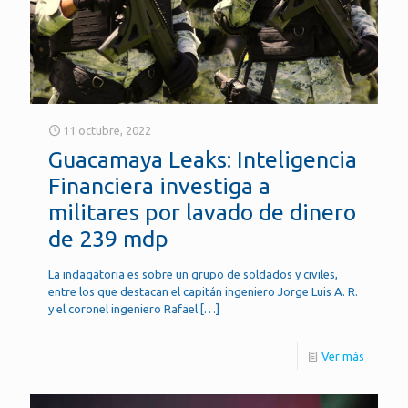
11 octubre, 2022
Guacamaya Leaks: Inteligencia
Financiera investiga a
militares por lavado de dinero
de 239 mdp
La indagatoria es sobre un grupo de soldados y civiles,
entre los que destacan el capitán ingeniero Jorge Luis A. R.
y el coronel ingeniero Rafael
[…]
Ver más