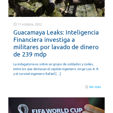
11 octubre, 2022
Guacamaya Leaks: Inteligencia
Financiera investiga a
militares por lavado de dinero
de 239 mdp
La indagatoria es sobre un grupo de soldados y civiles,
entre los que destacan el capitán ingeniero Jorge Luis A. R.
y el coronel ingeniero Rafael
[…]
Ver más