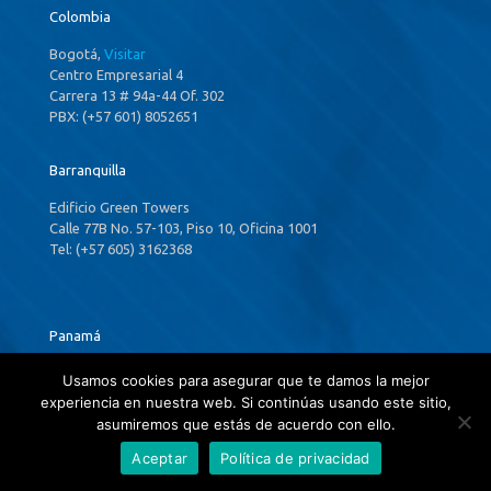
Colombia
Bogotá,
Visitar
Centro Empresarial 4
Carrera 13 # 94a-44 Of. 302
PBX: (+57 601) 8052651
Barranquilla
Edificio Green Towers
Calle 77B No. 57-103, Piso 10, Oficina 1001
Tel: (+57 605) 3162368
Panamá
Ciudad de Panamá,
Visitar
Usamos cookies para asegurar que te damos la mejor
P.H. Costa Del Este Country Club,
experiencia en nuestra web. Si continúas usando este sitio,
34th & 35th ,Floors Financial Park Tower
asumiremos que estás de acuerdo con ello.
Aceptar
Política de privacidad
Estados Unidos