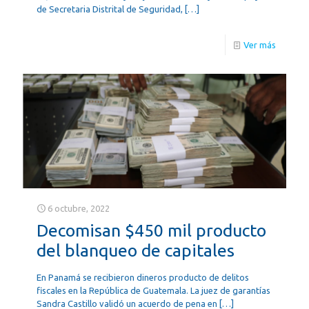
de Secretaria Distrital de Seguridad,
[…]
Ver más
6 octubre, 2022
Decomisan $450 mil producto
del blanqueo de capitales
En Panamá se recibieron dineros producto de delitos
fiscales en la República de Guatemala. La juez de garantías
Sandra Castillo validó un acuerdo de pena en
[…]