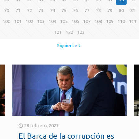
70
71
72
73
74
75
76
77
78
79
80
81
100
101
102
103
104
105
106
107
108
109
110
111
121
122
123
Siguiente
28 febrero, 2023
El Barça de la corrupción es