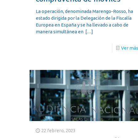
La operación, denominada Marengo-Rosso, ha
estado dirigida por la Delegación de la Fiscalía
Europea en España y se ha llevado a cabo de
manera simultánea en
[…]
Ver má
22 febrero, 2023