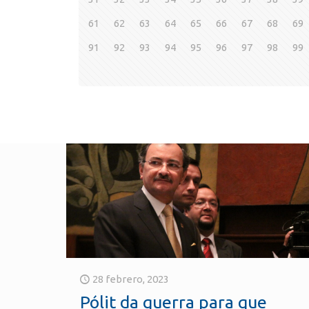
61
62
63
64
65
66
67
68
69
91
92
93
94
95
96
97
98
99
28 febrero, 2023
Pólit da guerra para que