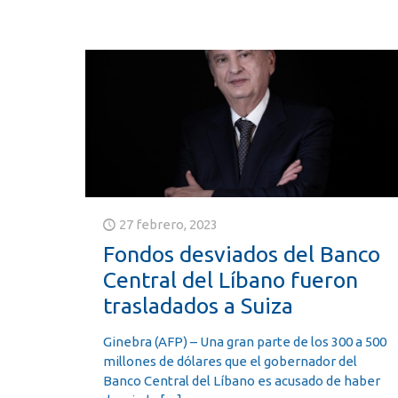
27 febrero, 2023
Fondos desviados del Banco
Central del Líbano fueron
trasladados a Suiza
Ginebra (AFP) – Una gran parte de los 300 a 500
millones de dólares que el gobernador del
Banco Central del Líbano es acusado de haber