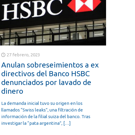
27 febrero, 2023
Anulan sobreseimientos a ex
directivos del Banco HSBC
denunciados por lavado de
dinero
La demanda inicial tuvo su origen en los
llamados “Swiss leaks”, una filtración de
información de la filial suiza del banco. Tras
investigar la “pata argentina”,
[…]