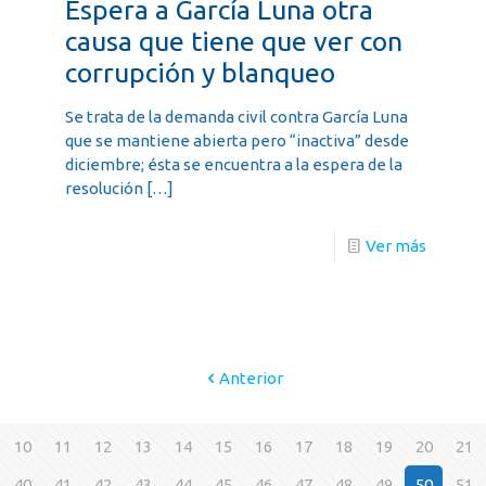
Espera a García Luna otra
causa que tiene que ver con
corrupción y blanqueo
Se trata de la demanda civil contra García Luna
que se mantiene abierta pero “inactiva” desde
diciembre; ésta se encuentra a la espera de la
resolución
[…]
Ver más
s
Anterior
10
11
12
13
14
15
16
17
18
19
20
21
40
41
42
43
44
45
46
47
48
49
50
51