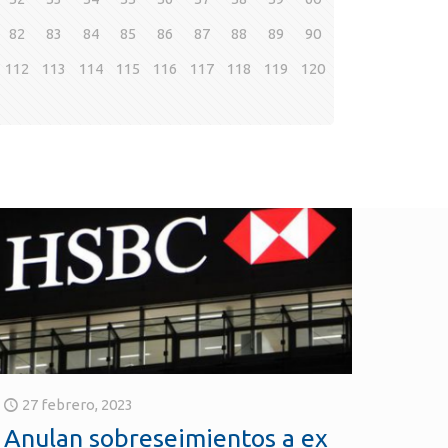
82
83
84
85
86
87
88
89
90
112
113
114
115
116
117
118
119
120
27 febrero, 2023
Anulan sobreseimientos a ex