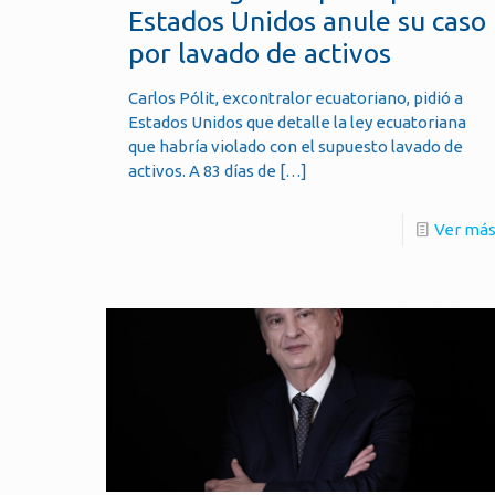
Estados Unidos anule su caso
por lavado de activos
Carlos Pólit, excontralor ecuatoriano, pidió a
Estados Unidos que detalle la ley ecuatoriana
que habría violado con el supuesto lavado de
activos. A 83 días de
[…]
Ver má