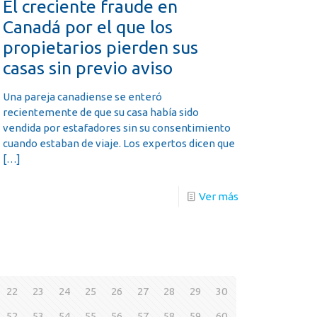
El creciente fraude en
Canadá por el que los
propietarios pierden sus
casas sin previo aviso
Una pareja canadiense se enteró
recientemente de que su casa había sido
vendida por estafadores sin su consentimiento
cuando estaban de viaje. Los expertos dicen que
[…]
Ver más
22
23
24
25
26
27
28
29
30
52
53
54
55
56
57
58
59
60