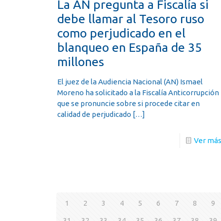
La AN pregunta a Fiscalía si
debe llamar al Tesoro ruso
como perjudicado en el
blanqueo en España de 35
millones
El juez de la Audiencia Nacional (AN) Ismael
Moreno ha solicitado a la Fiscalía Anticorrupción
que se pronuncie sobre si procede citar en
calidad de perjudicado
[…]
Ver má
1
2
3
4
5
6
7
8
9
31
32
33
34
35
36
37
38
39