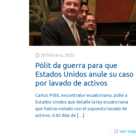
28 febrero, 2023
Pólit da guerra para que
Estados Unidos anule su caso
por lavado de activos
Carlos Pólit, excontralor ecuatoriano, pidió a
Estados Unidos que detalle la ley ecuatoriana
que habría violado con el supuesto lavado de
activos. A 83 días de
[…]
Ver má