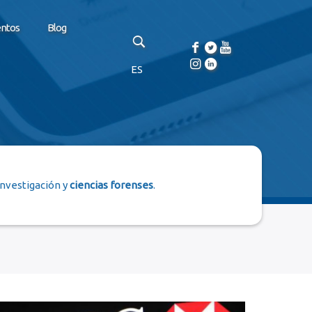
entos
Blog
ES
investigación y
ciencias forenses
.