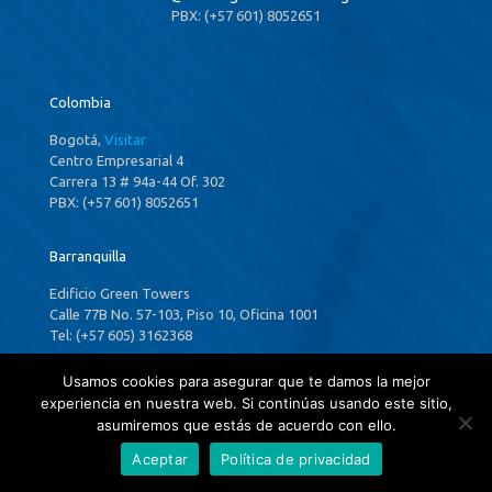
PBX: (+57 601) 8052651
Colombia
Bogotá,
Visitar
Centro Empresarial 4
Carrera 13 # 94a-44 Of. 302
PBX: (+57 601) 8052651
Barranquilla
Edificio Green Towers
Calle 77B No. 57-103, Piso 10, Oficina 1001
Tel: (+57 605) 3162368
Usamos cookies para asegurar que te damos la mejor
experiencia en nuestra web. Si continúas usando este sitio,
Panamá
asumiremos que estás de acuerdo con ello.
Aceptar
Política de privacidad
Ciudad de Panamá,
Visitar
P.H. Costa Del Este Country Club,