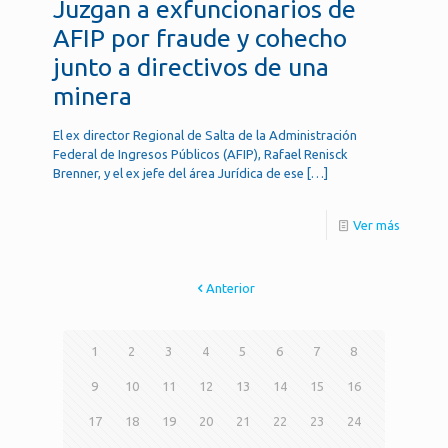
Juzgan a exfuncionarios de
AFIP por fraude y cohecho
junto a directivos de una
minera
El ex director Regional de Salta de la Administración
Federal de Ingresos Públicos (AFIP), Rafael Renisck
Brenner, y el ex jefe del área Jurídica de ese
[…]
Ver más
Anterior
1
2
3
4
5
6
7
8
9
10
11
12
13
14
15
16
17
18
19
20
21
22
23
24