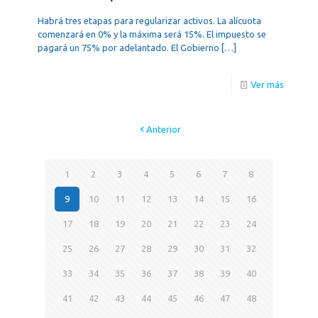
Habrá tres etapas para regularizar activos. La alícuota
comenzará en 0% y la máxima será 15%. El impuesto se
pagará un 75% por adelantado. El Gobierno
[…]
Ver más
Anterior
1
2
3
4
5
6
7
8
9
10
11
12
13
14
15
16
17
18
19
20
21
22
23
24
25
26
27
28
29
30
31
32
33
34
35
36
37
38
39
40
41
42
43
44
45
46
47
48