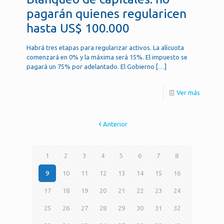
pagarán quienes regularicen
hasta US$ 100.000
Habrá tres etapas para regularizar activos. La alícuota
comenzará en 0% y la máxima será 15%. El impuesto se
pagará un 75% por adelantado. El Gobierno
[…]
Ver más
Anterior
1
2
3
4
5
6
7
8
9
10
11
12
13
14
15
16
17
18
19
20
21
22
23
24
25
26
27
28
29
30
31
32