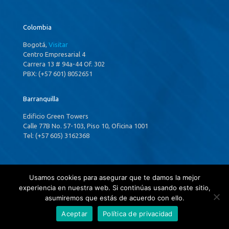
Colombia
Bogotá,
Visitar
Centro Empresarial 4
Carrera 13 # 94a-44 Of. 302
PBX: (+57 601) 8052651
Barranquilla
Edificio Green Towers
Calle 77B No. 57-103, Piso 10, Oficina 1001
Tel: (+57 605) 3162368
Panamá
Usamos cookies para asegurar que te damos la mejor
experiencia en nuestra web. Si continúas usando este sitio,
Ciudad de Panamá,
Visitar
asumiremos que estás de acuerdo con ello.
P.H. Costa Del Este Country Club,
34th & 35th ,Floors Financial Park Tower
Aceptar
Política de privacidad