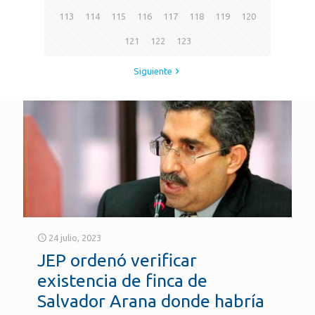
113
114
115
116
117
118
119
120
121
122
123
Siguiente
24 julio, 2023
JEP ordenó verificar
existencia de finca de
Salvador Arana donde habría