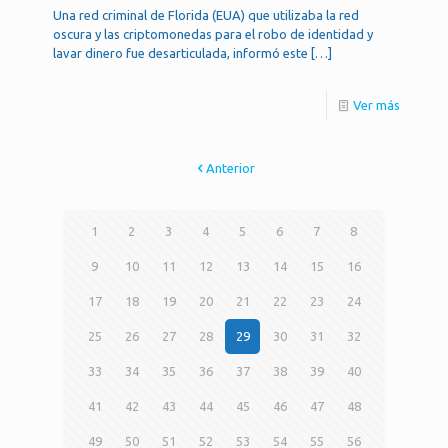
Una red criminal de Florida (EUA) que utilizaba la red
oscura y las criptomonedas para el robo de identidad y
lavar dinero fue desarticulada, informó este
[…]
Ver más
Anterior
1
2
3
4
5
6
7
8
9
10
11
12
13
14
15
16
17
18
19
20
21
22
23
24
25
26
27
28
29
30
31
32
33
34
35
36
37
38
39
40
41
42
43
44
45
46
47
48
49
50
51
52
53
54
55
56