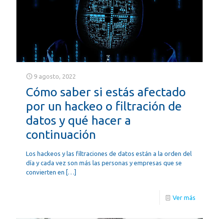
9 agosto, 2022
Cómo saber si estás afectado
por un hackeo o filtración de
datos y qué hacer a
continuación
Los hackeos y las filtraciones de datos están a la orden del
día y cada vez son más las personas y empresas que se
convierten en
[…]
Ver más