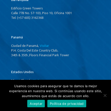
Edificio Green Towers
Calle 77B No. 57-103, Piso 10, Oficina 1001
Tel: (+57 605) 3162368
Panamá
Ciudad de Panamá,
Visitar
P.H. Costa Del Este Country Club,
34th & 35th ,Floors Financial Park Tower
Estados Unidos
Miami, Florida,
Visitar
175 Sw 7th St 1524 Miami, Fl 33130
Usamos cookies para asegurar que te damos la mejor
experiencia en nuestra web. Si continúas usando este sitio,
asumiremos que estás de acuerdo con ello.
Aceptar
Política de privacidad