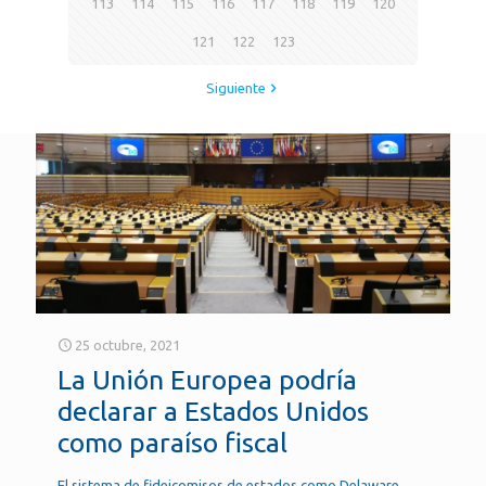
113
114
115
116
117
118
119
120
121
122
123
Siguiente
25 octubre, 2021
La Unión Europea podría
declarar a Estados Unidos
como paraíso fiscal
El sistema de fideicomisos de estados como Delaware,