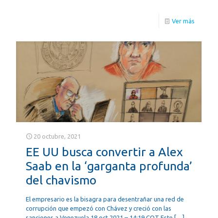
Ver más
20 octubre, 2021
EE UU busca convertir a Alex
Saab en la ‘garganta profunda’
del chavismo
El empresario es la bisagra para desentrañar una red de
corrupción que empezó con Chávez y creció con las
sanciones a Venezuela 18 oct 2021 – 14:19 COT Este
[…]