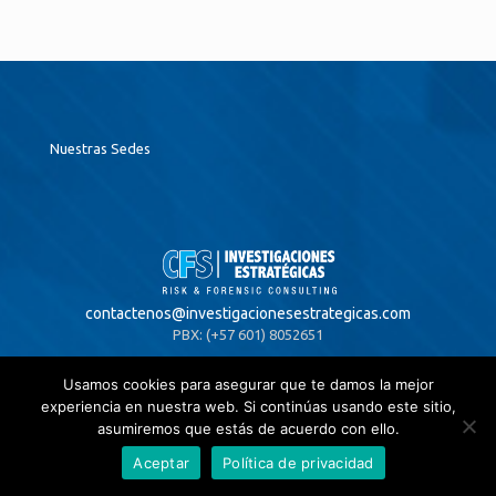
Nuestras Sedes
contactenos@
investigacionesestrategicas.com
PBX: (+57 601) 8052651
Usamos cookies para asegurar que te damos la mejor
experiencia en nuestra web. Si continúas usando este sitio,
Colombia
asumiremos que estás de acuerdo con ello.
Bogotá,
Visitar
Aceptar
Política de privacidad
Centro Empresarial 4