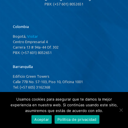
PBX: (+57 601) 8052651
Colombia
Bogotá,
Visitar
Centro Empresarial 4
Carrera 13 # 94a-44 Of. 302
PBX: (+57 601) 8052651
Barranquilla
Edificio Green Towers
Calle 77B No. 57-103, Piso 10, Oficina 1001
Tel: (+57 605) 3162368
Usamos cookies para asegurar que te damos la mejor
experiencia en nuestra web. Si continúas usando este sitio,
Panamá
asumiremos que estás de acuerdo con ello.
Aceptar
Política de privacidad
Ciudad de Panamá,
Visitar
P.H. Costa Del Este Country Club,