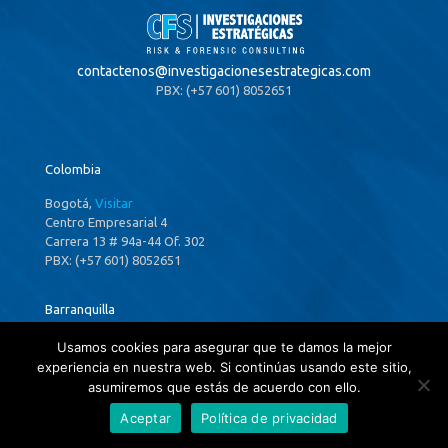
contactenos@
investigacionesestrategicas.com
PBX: (+57 601) 8052651
Colombia
Bogotá,
Visitar
Centro Empresarial 4
Carrera 13 # 94a-44 Of. 302
PBX: (+57 601) 8052651
Barranquilla
Edificio Green Towers
Usamos cookies para asegurar que te damos la mejor
Calle 77B No. 57-103, Piso 10, Oficina 1001
experiencia en nuestra web. Si continúas usando este sitio,
Tel: (+57 605) 3162368
asumiremos que estás de acuerdo con ello.
Aceptar
Política de privacidad