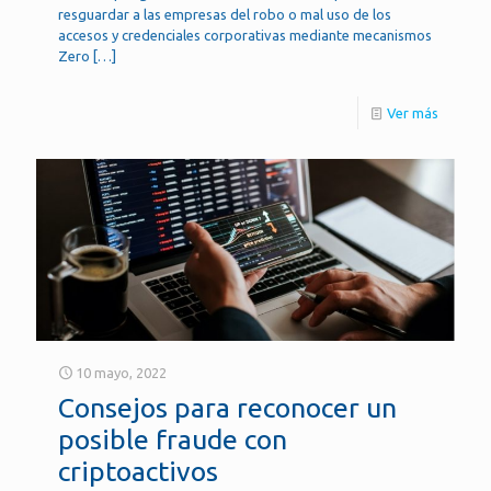
resguardar a las empresas del robo o mal uso de los
accesos y credenciales corporativas mediante mecanismos
Zero
[…]
Ver más
10 mayo, 2022
Consejos para reconocer un
posible fraude con
criptoactivos