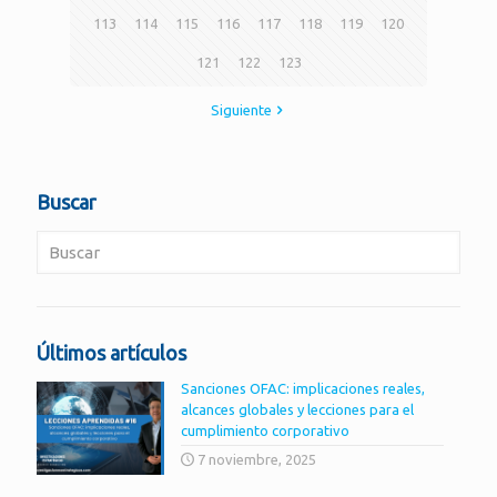
113
114
115
116
117
118
119
120
121
122
123
Siguiente
Buscar
Últimos artículos
Sanciones OFAC: implicaciones reales,
alcances globales y lecciones para el
cumplimiento corporativo
7 noviembre, 2025