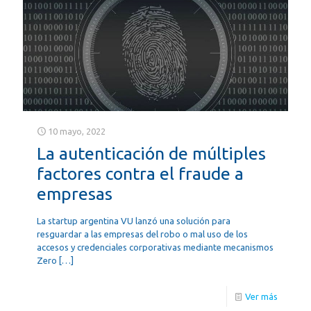
10 mayo, 2022
La autenticación de múltiples
factores contra el fraude a
empresas
La startup argentina VU lanzó una solución para
resguardar a las empresas del robo o mal uso de los
accesos y credenciales corporativas mediante mecanismos
Zero
[…]
Ver más