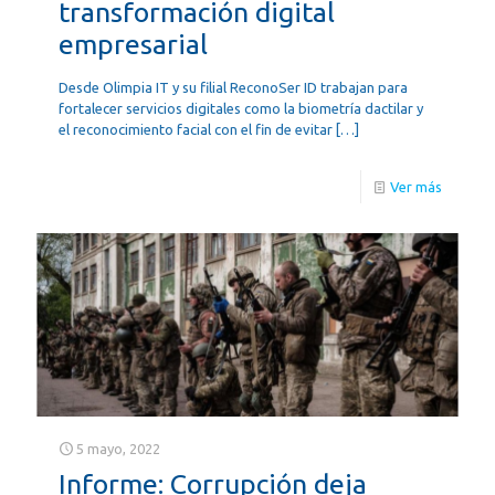
transformación digital
empresarial
Desde Olimpia IT y su filial ReconoSer ID trabajan para
fortalecer servicios digitales como la biometría dactilar y
el reconocimiento facial con el fin de evitar
[…]
Ver más
5 mayo, 2022
Informe: Corrupción deja