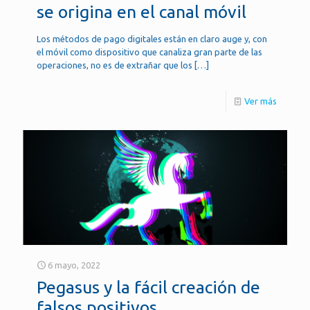
se origina en el canal móvil
Los métodos de pago digitales están en claro auge y, con
el móvil como dispositivo que canaliza gran parte de las
operaciones, no es de extrañar que los
[…]
Ver más
6 mayo, 2022
Pegasus y la fácil creación de
falsos positivos