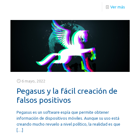
Ver más
6 mayo, 2022
Pegasus y la fácil creación de
falsos positivos
Pegasus es un software espía que permite obtener
información de dispositivos móviles. Aunque su uso está
creando mucho revuelo a nivel político, la realidad es que
[…]