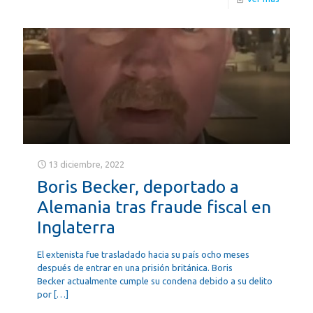
13 diciembre, 2022
Boris Becker, deportado a
Alemania tras fraude fiscal en
Inglaterra
El extenista fue trasladado hacia su país ocho meses
después de entrar en una prisión británica. Boris
Becker actualmente cumple su condena debido a su delito
por
[…]