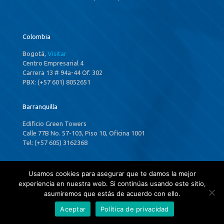
Colombia
Bogotá,
Visitar
Centro Empresarial 4
Carrera 13 # 94a-44 Of. 302
PBX: (+57 601) 8052651
Barranquilla
Edificio Green Towers
Calle 77B No. 57-103, Piso 10, Oficina 1001
Tel: (+57 605) 3162368
Usamos cookies para asegurar que te damos la mejor
Panamá
experiencia en nuestra web. Si continúas usando este sitio,
asumiremos que estás de acuerdo con ello.
Ciudad de Panamá,
Visitar
Aceptar
Política de privacidad
P.H. Costa Del Este Country Club,
34th & 35th ,Floors Financial Park Tower