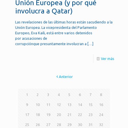
Unión Europea (y por qué
involucra a Qatar)
Las revelaciones de las últimas horas están sacudiendo a la
Unión Europea. La vicepresidenta del Parlamento
Europeo, Eva Kaili, está entre varios detenidos
por acusaciones de
corrupciónque presuntamente involucran a
[…]
Ver más
Anterior
1
2
3
4
5
6
7
8
9
10
11
12
13
14
15
16
17
18
19
20
21
22
23
24
25
26
27
28
29
30
31
32