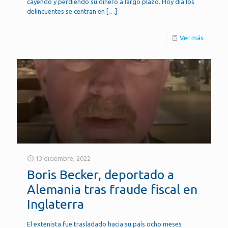
cayendo y perdiendo su dinero a largo plazo. Hoy día los
delincuentes se centran en
[…]
Ver más
13 diciembre, 2022
Boris Becker, deportado a
Alemania tras fraude fiscal en
Inglaterra
El extenista fue trasladado hacia su país ocho meses