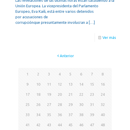
Las revelaciones de las últimas horas están sacudiendo a la
Unión Europea. La vicepresidenta del Parlamento
Europeo, Eva Kaili, está entre varios detenidos
por acusaciones de
corrupciónque presuntamente involucran a
[…]
Ver más
Anterior
1
2
3
4
5
6
7
8
9
10
11
12
13
14
15
16
17
18
19
20
21
22
23
24
25
26
27
28
29
30
31
32
33
34
35
36
37
38
39
40
41
42
43
44
45
46
47
48