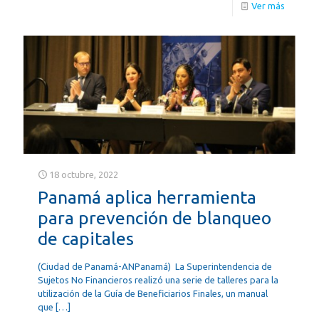
Ver más
18 octubre, 2022
Panamá aplica herramienta
para prevención de blanqueo
de capitales
(Ciudad de Panamá-ANPanamá) La Superintendencia de
Sujetos No Financieros realizó una serie de talleres para la
utilización de la Guía de Beneficiarios Finales, un manual
que
[…]