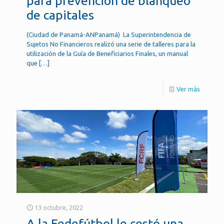
para prevención de blanqueo
de capitales
(Ciudad de Panamá-ANPanamá) La Superintendencia de
Sujetos No Financieros realizó una serie de talleres para la
utilización de la Guía de Beneficiarios Finales, un manual
que
[…]
Ver más
13 octubre, 2022
A la Fedefútbol le costó una