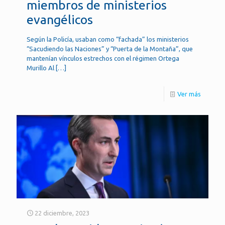
miembros de ministerios
evangélicos
Según la Policía, usaban como “fachada” los ministerios
“Sacudiendo las Naciones” y “Puerta de la Montaña”, que
mantenían vínculos estrechos con el régimen Ortega
Murillo Al
[…]
Ver más
22 diciembre, 2023