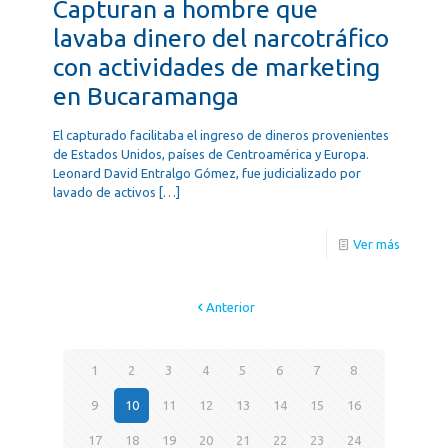
Capturan a hombre que
lavaba dinero del narcotráfico
con actividades de marketing
en Bucaramanga
El capturado facilitaba el ingreso de dineros provenientes
de Estados Unidos, países de Centroamérica y Europa.
Leonard David Entralgo Gómez, fue judicializado por
lavado de activos
[…]
Ver más
Anterior
1
2
3
4
5
6
7
8
9
10
11
12
13
14
15
16
17
18
19
20
21
22
23
24