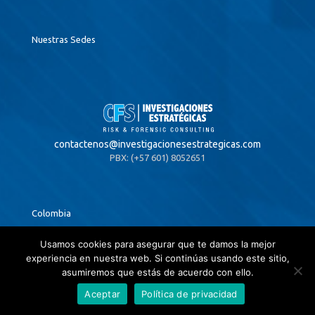
Nuestras Sedes
contactenos@
investigacionesestrategicas.com
PBX: (+57 601) 8052651
Colombia
Bogotá,
Visitar
Usamos cookies para asegurar que te damos la mejor
Centro Empresarial 4
experiencia en nuestra web. Si continúas usando este sitio,
Carrera 13 # 94a-44 Of. 302
asumiremos que estás de acuerdo con ello.
PBX: (+57 601) 8052651
Aceptar
Política de privacidad
Barranquilla