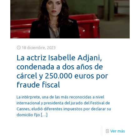
18 diciembre, 2023
La actriz Isabelle Adjani,
condenada a dos años de
cárcel y 250.000 euros por
fraude fiscal
La intérprete, una de las más reconocidas a nivel
internacional y presidenta del jurado del Festival de
Cannes, eludió diferentes impuestos por declarar su
domicilio fijo
[…]
Ver más