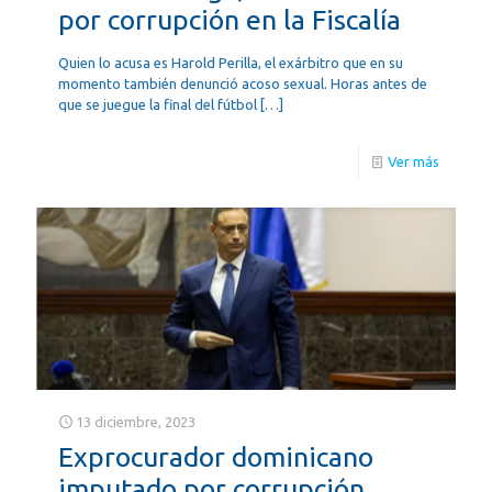
por corrupción en la Fiscalía
Quien lo acusa es Harold Perilla, el exárbitro que en su
momento también denunció acoso sexual. Horas antes de
que se juegue la final del fútbol
[…]
Ver más
13 diciembre, 2023
Exprocurador dominicano
imputado por corrupción