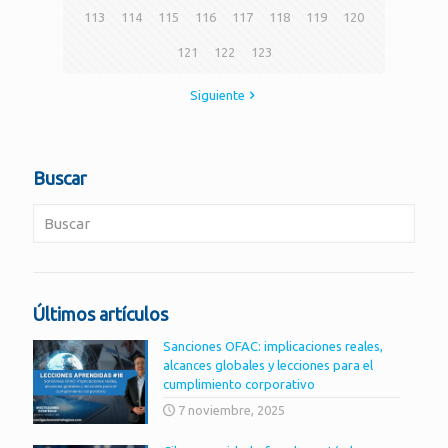
113
114
115
116
117
118
119
120
121
122
123
Siguiente
Buscar
Últimos artículos
Sanciones OFAC: implicaciones reales,
alcances globales y lecciones para el
cumplimiento corporativo
7 noviembre, 2025