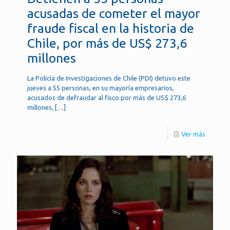
acusadas de cometer el mayor
fraude fiscal en la historia de
Chile, por más de US$ 273,6
millones
La Policía de Investigaciones de Chile (PDI) detuvo este
jueves a 55 personas, en su mayoría empresarios,
acusados de defraudar al fisco por más de US$ 273,6
millones,
[…]
Ver más