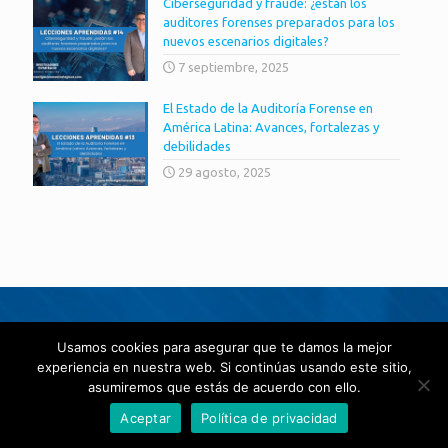
Ciberseguridad y fraude: ¿están los
auditores forenses preparados para los
nuevos escenarios digitales?
7 septiembre, 2025
El Estado de la Auditoría Forense en
América Latina: Avances, fortalezas y
debilidades
29 agosto, 2025
Usamos cookies para asegurar que te damos la mejor
Nuestras Sedes
experiencia en nuestra web. Si continúas usando este sitio,
asumiremos que estás de acuerdo con ello.
Aceptar
Política de privacidad