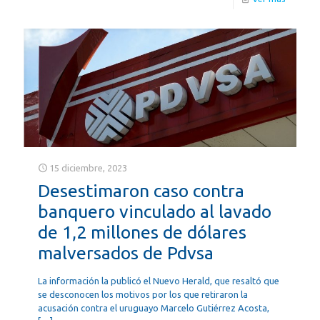
15 diciembre, 2023
Desestimaron caso contra
banquero vinculado al lavado
de 1,2 millones de dólares
malversados de Pdvsa
La información la publicó el Nuevo Herald, que resaltó que
se desconocen los motivos por los que retiraron la
acusación contra el uruguayo Marcelo Gutiérrez Acosta,