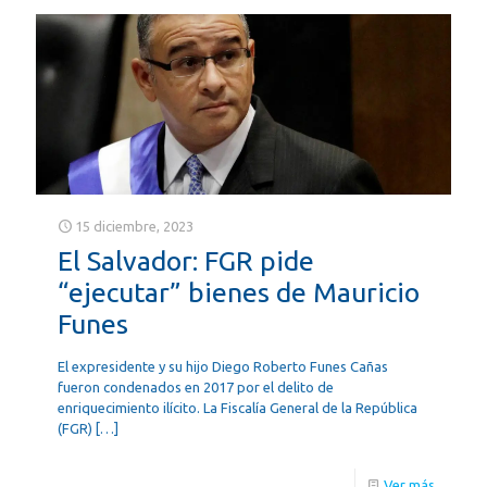
15 diciembre, 2023
El Salvador: FGR pide
“ejecutar” bienes de Mauricio
Funes
El expresidente y su hijo Diego Roberto Funes Cañas
fueron condenados en 2017 por el delito de
enriquecimiento ilícito. La Fiscalía General de la República
(FGR)
[…]
Ver más