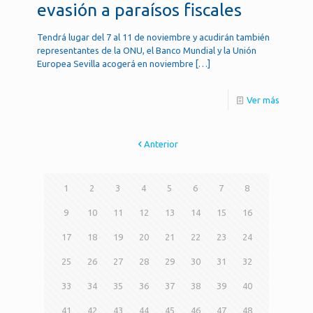
evasión a paraísos fiscales
Tendrá lugar del 7 al 11 de noviembre y acudirán también
representantes de la ONU, el Banco Mundial y la Unión
Europea Sevilla acogerá en noviembre
[…]
Ver más
Anterior
1
2
3
4
5
6
7
8
9
10
11
12
13
14
15
16
17
18
19
20
21
22
23
24
25
26
27
28
29
30
31
32
33
34
35
36
37
38
39
40
41
42
43
44
45
46
47
48