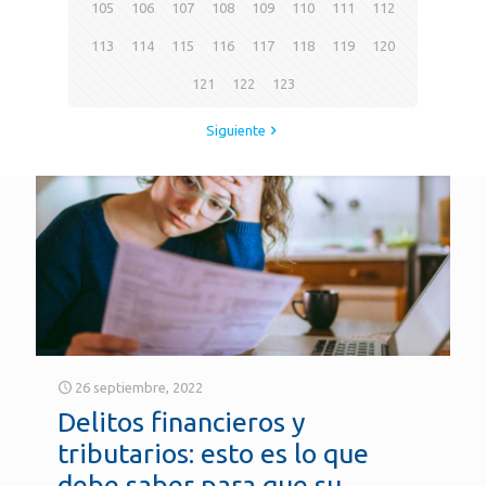
105
106
107
108
109
110
111
112
113
114
115
116
117
118
119
120
121
122
123
Siguiente
26 septiembre, 2022
Delitos financieros y
tributarios: esto es lo que
debe saber para que su