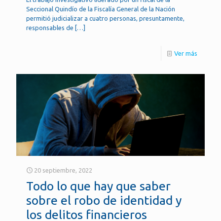
Seccional Quindío de la Fiscalía General de la Nación
permitió judicializar a cuatro personas, presuntamente,
responsables de
[…]
Ver más
20 septiembre, 2022
Todo lo que hay que saber
sobre el robo de identidad y
los delitos financieros