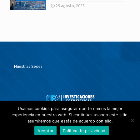
29 agosto, 2025
Nuestras Sedes
Usamos cookies para asegurar que te damos la mejor
contactenos@
investigacionesestrategicas.com
experiencia en nuestra web. Si continúas usando este sitio,
PBX: (+57 601) 8052651
asumiremos que estás de acuerdo con ello.
Aceptar
Política de privacidad