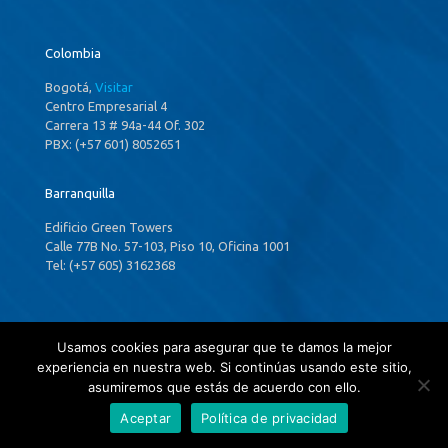
Colombia
Bogotá,
Visitar
Centro Empresarial 4
Carrera 13 # 94a-44 Of. 302
PBX: (+57 601) 8052651
Barranquilla
Edificio Green Towers
Calle 77B No. 57-103, Piso 10, Oficina 1001
Tel: (+57 605) 3162368
Panamá
Usamos cookies para asegurar que te damos la mejor
experiencia en nuestra web. Si continúas usando este sitio,
Ciudad de Panamá,
Visitar
asumiremos que estás de acuerdo con ello.
P.H. Costa Del Este Country Club,
34th & 35th ,Floors Financial Park Tower
Aceptar
Política de privacidad