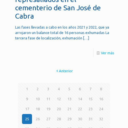
cementerio de San José de
Cabra
Las fases llevadas a cabo en los años 2021 y 2022, que ya
arrojaron un balance total de 16 personas exhumadas La
tercera fase de localización, exhumación
[…]
Ver más
Anterior
1
2
3
4
5
6
7
8
9
10
11
12
13
14
15
16
17
18
19
20
21
22
23
24
25
26
27
28
29
30
31
32