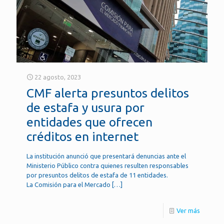
22 agosto, 2023
CMF alerta presuntos delitos
de estafa y usura por
entidades que ofrecen
créditos en internet
La institución anunció que presentará denuncias ante el
Ministerio Público contra quienes resulten responsables
por presuntos delitos de estafa de 11 entidades.
La Comisión para el Mercado
[…]
Ver más