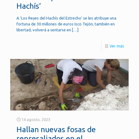
Hachís’
A ‘Los Reyes del Hachís del Estrecho’ se les atribuye una
fortuna de 30 millones de euros Isco Tejón, también en
libertad, volverá a sentarse en
[…]
Ver más
14 agosto, 2023
Hallan nuevas fosas de
represaliados en el