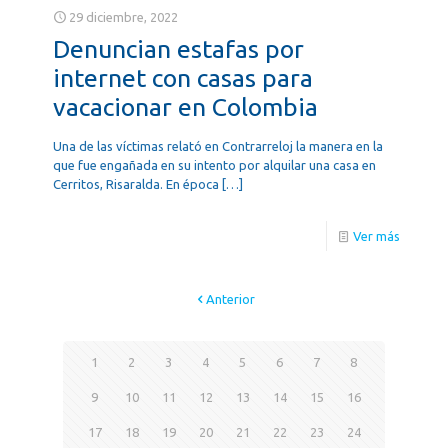
29 diciembre, 2022
Denuncian estafas por
internet con casas para
vacacionar en Colombia
Una de las víctimas relató en Contrarreloj la manera en la
que fue engañada en su intento por alquilar una casa en
Cerritos, Risaralda. En época
[…]
Ver más
Anterior
1
2
3
4
5
6
7
8
9
10
11
12
13
14
15
16
17
18
19
20
21
22
23
24