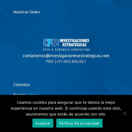
Nuestras Sedes
contactenos@
investigacionesestrategicas.com
PBX: (+57 601) 8052651
Colombia
Bogotá,
Visitar
Centro Empresarial 4
Usamos cookies para asegurar que te damos la mejor
Carrera 13 # 94a-44 Of. 302
experiencia en nuestra web. Si continúas usando este sitio,
PBX: (+57 601) 8052651
asumiremos que estás de acuerdo con ello.
Aceptar
Política de privacidad
Barranquilla