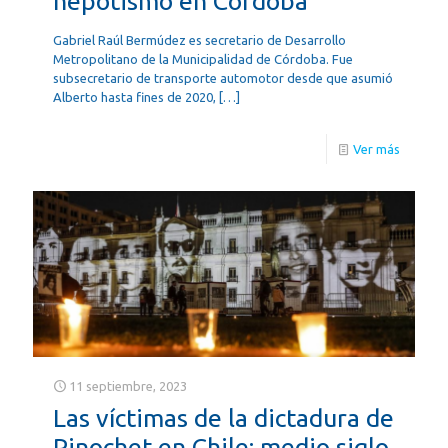
nepotismo en Córdoba
Gabriel Raúl Bermúdez es secretario de Desarrollo
Metropolitano de la Municipalidad de Córdoba. Fue
subsecretario de transporte automotor desde que asumió
Alberto hasta fines de 2020,
[…]
Ver más
11 septiembre, 2023
Las víctimas de la dictadura de
Pinochet en Chile: medio siglo