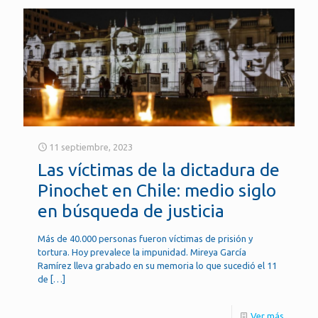
11 septiembre, 2023
Las víctimas de la dictadura de
Pinochet en Chile: medio siglo
en búsqueda de justicia
Más de 40.000 personas fueron víctimas de prisión y
tortura. Hoy prevalece la impunidad. Mireya García
Ramírez lleva grabado en su memoria lo que sucedió el 11
de
[…]
Ver más