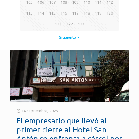
105
106
107
108
109
110
111
112
113
114
115
116
117
118
119
120
121
122
123
Siguiente
14 septiembre, 2023
El empresario que llevó al
primer cierre al Hotel San
Antón se enfrenta a cárcel por