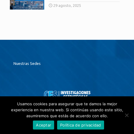
29 agosto, 2025
Nuestras Sedes
Usamos cookies para asegurar que te damos la mejor
contactenos@
investigacionesestrategicas.com
experiencia en nuestra web. Si continúas usando este sitio,
PBX: (+57 601) 8052651
asumiremos que estás de acuerdo con ello.
Aceptar
Política de privacidad