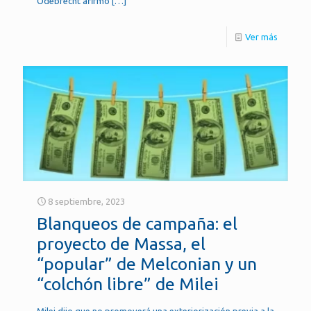
Odebrecht afirmó
[…]
Ver más
8 septiembre, 2023
Blanqueos de campaña: el
proyecto de Massa, el
“popular” de Melconian y un
“colchón libre” de Milei
Milei dijo que no promoverá una exteriorización previa a la