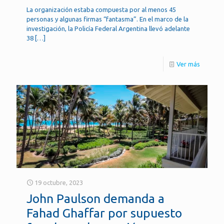
La organización estaba compuesta por al menos 45
personas y algunas firmas “fantasma”. En el marco de la
investigación, la Policía Federal Argentina llevó adelante
38
[…]
Ver más
19 octubre, 2023
John Paulson demanda a
Fahad Ghaffar por supuesto