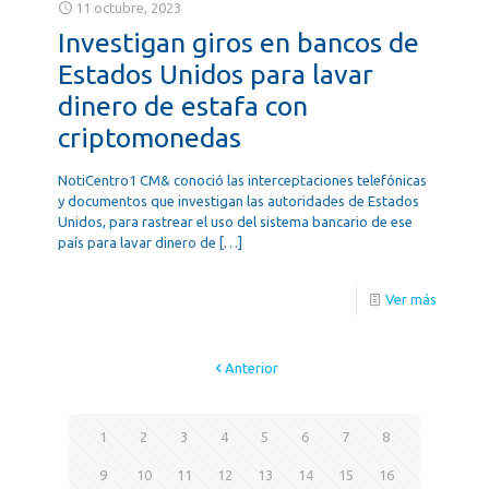
11 octubre, 2023
Investigan giros en bancos de
Estados Unidos para lavar
dinero de estafa con
criptomonedas
NotiCentro1 CM& conoció las interceptaciones telefónicas
y documentos que investigan las autoridades de Estados
Unidos, para rastrear el uso del sistema bancario de ese
país para lavar dinero de
[…]
Ver más
Anterior
1
2
3
4
5
6
7
8
9
10
11
12
13
14
15
16