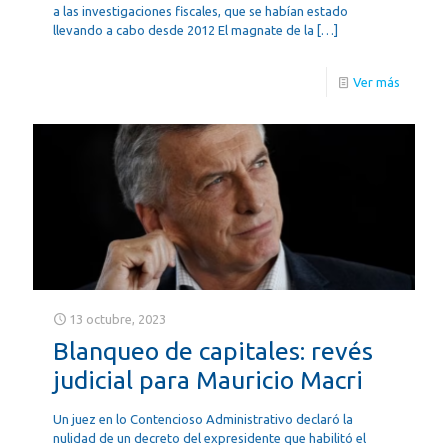
a las investigaciones fiscales, que se habían estado
llevando a cabo desde 2012 El magnate de la
[…]
Ver más
13 octubre, 2023
Blanqueo de capitales: revés
judicial para Mauricio Macri
Un juez en lo Contencioso Administrativo declaró la
nulidad de un decreto del expresidente que habilitó el