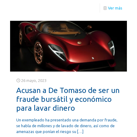
Ver más
26 mayo, 2023
Acusan a De Tomaso de ser un
fraude bursátil y económico
para lavar dinero
Un exempleado ha presentado una demanda por fraude,
se habla de millones y de lavado de dinero, así como de
amenazas que ponían el riesgo su
[…]