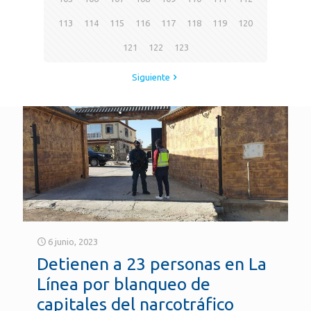
113
114
115
116
117
118
119
120
121
122
123
Siguiente
6 junio, 2023
Detienen a 23 personas en La
Línea por blanqueo de
capitales del narcotráfico