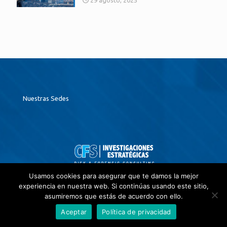
Nuestras Sedes
contactenos@
investigacionesestrategicas.com
Usamos cookies para asegurar que te damos la mejor
PBX: (+57 601) 8052651
experiencia en nuestra web. Si continúas usando este sitio,
asumiremos que estás de acuerdo con ello.
Aceptar
Política de privacidad
Colombia