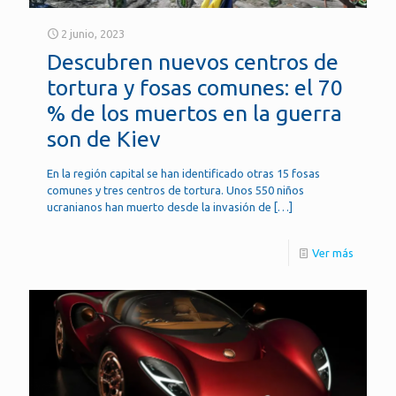
2 junio, 2023
Descubren nuevos centros de
tortura y fosas comunes: el 70
% de los muertos en la guerra
son de Kiev
En la región capital se han identificado otras 15 fosas
comunes y tres centros de tortura. Unos 550 niños
ucranianos han muerto desde la invasión de
[…]
Ver más