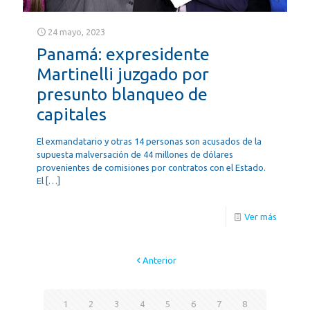
24 mayo, 2023
Panamá: expresidente
Martinelli juzgado por
presunto blanqueo de
capitales
El exmandatario y otras 14 personas son acusados de la
supuesta malversación de 44 millones de dólares
provenientes de comisiones por contratos con el Estado.
El
[…]
Ver más
Anterior
1
2
3
4
5
6
7
8