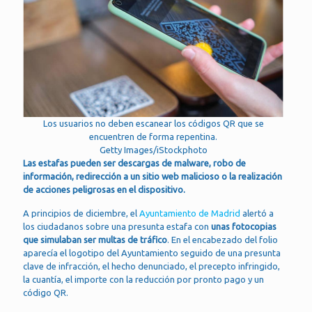
Los usuarios no deben escanear los códigos QR que se
encuentren de forma repentina.
Getty Images/iStockphoto
Las estafas pueden ser descargas de malware, robo de
información, redirección a un sitio web malicioso o la realización
de acciones peligrosas en el dispositivo.
A principios de diciembre, el
Ayuntamiento de Madrid
alertó a
los ciudadanos sobre una presunta estafa con
unas fotocopias
que simulaban ser multas de tráfico
. En el encabezado del folio
aparecía el logotipo del Ayuntamiento seguido de una presunta
clave de infracción, el hecho denunciado, el precepto infringido,
la cuantía, el importe con la reducción por pronto pago y un
código QR.