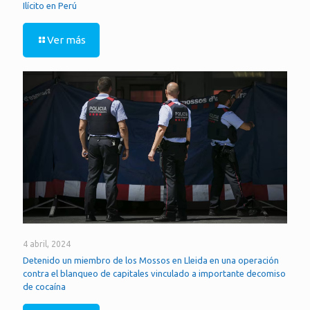
Ilícito en Perú
Ver más
4 abril, 2024
Detenido un miembro de los Mossos en Lleida en una operación
contra el blanqueo de capitales vinculado a importante decomiso
de cocaína