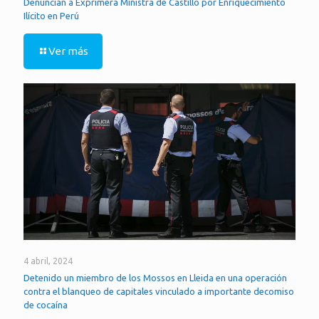
Denuncian a Exprimera Ministra de Castillo por Enriquecimiento
Ilícito en Perú
Ver más
4 abril, 2024
Detenido un miembro de los Mossos en Lleida en una operación
contra el blanqueo de capitales vinculado a importante decomiso
de cocaína