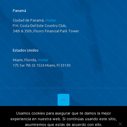
Panamá
Ciudad de Panamá,
Visitar
P.H. Costa Del Este Country Club,
34th & 35th ,Floors Financial Park Tower
Estados Unidos
Miami, Florida,
Visitar
175 Sw 7th St 1524 Miami, Fl 33130
© 2020 Investigaciones Estratégicas & Asociados. All Rights
Usamos cookies para asegurar que te damos la mejor
Reserved
experiencia en nuestra web. Si continúas usando este sitio,
Política de privacidad
y
Tratamientos de datos.
asumiremos que estás de acuerdo con ello.