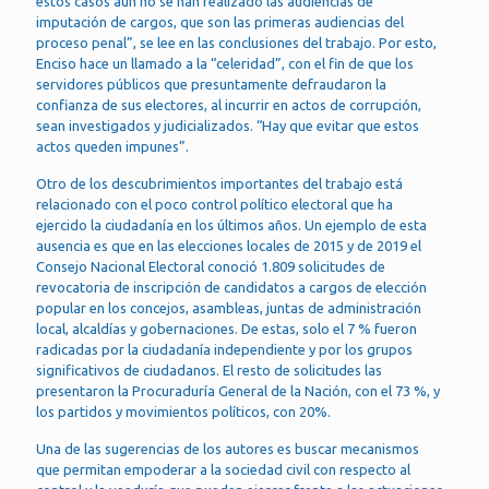
estos casos aún no se han realizado las audiencias de
imputación de cargos, que son las primeras audiencias del
proceso penal”, se lee en las conclusiones del trabajo. Por esto,
Enciso hace un llamado a la “celeridad”, con el fin de que los
servidores públicos que presuntamente defraudaron la
confianza de sus electores, al incurrir en actos de corrupción,
sean investigados y judicializados. “Hay que evitar que estos
actos queden impunes”.
Otro de los descubrimientos importantes del trabajo está
relacionado con el poco control político electoral que ha
ejercido la ciudadanía en los últimos años. Un ejemplo de esta
ausencia es que en las elecciones locales de 2015 y de 2019 el
Consejo Nacional Electoral conoció 1.809 solicitudes de
revocatoria de inscripción de candidatos a cargos de elección
popular en los concejos, asambleas, juntas de administración
local, alcaldías y gobernaciones. De estas, solo el 7 % fueron
radicadas por la ciudadanía independiente y por los grupos
significativos de ciudadanos. El resto de solicitudes las
presentaron la Procuraduría General de la Nación, con el 73 %, y
los partidos y movimientos políticos, con 20%.
Una de las sugerencias de los autores es buscar mecanismos
que permitan empoderar a la sociedad civil con respecto al