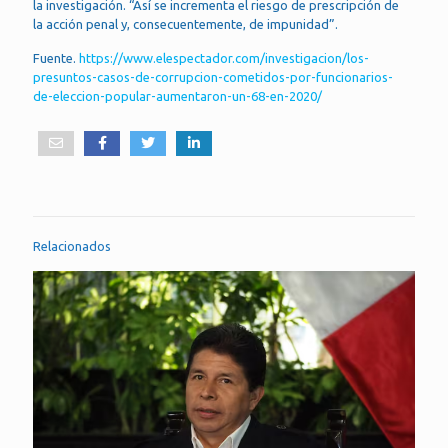
la investigación. “Así se incrementa el riesgo de prescripción de
la acción penal y, consecuentemente, de impunidad”.
Fuente.
https://www.elespectador.com/investigacion/los-
presuntos-casos-de-corrupcion-cometidos-por-funcionarios-
de-eleccion-popular-aumentaron-un-68-en-2020/
Relacionados