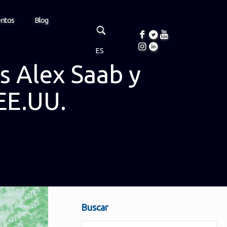
entos
Blog
ES
s Alex Saab y
EE.UU.
Buscar