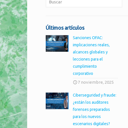
Últimos artículos
Sanciones OFAC:
implicaciones reales,
alcances globales y
lecciones para el
cumplimiento
corporativo
7 noviembre, 2025
Ciberseguridad y fraude:
¿están los auditores
forenses preparados
para los nuevos
escenarios digitales?