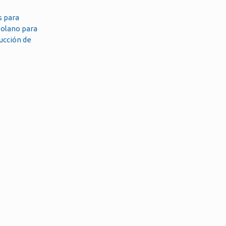
s para
zolano para
rucción de