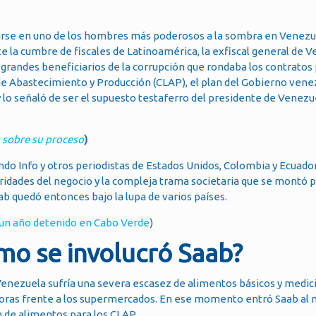
tirse en uno de los hombres más poderosos a la sombra en Venezu
 la cumbre de fiscales de Latinoamérica, la exfiscal general de V
grandes beneficiarios de la corrupción que rondaba los contratos
de Abastecimiento y Producción (CLAP), el plan del Gobierno ven
 y lo señaló de ser el supuesto testaferro del presidente de Venezu
a sobre su proceso
)
o Info y otros periodistas de Estados Unidos, Colombia y Ecuador
ridades del negocio y la compleja trama societaria que se montó p
b quedó entonces bajo la lupa de varios países.
e un año detenido en Cabo Verde
)
mo se involucró Saab?
Venezuela sufría una severa escasez de alimentos básicos y medic
horas frente a los supermercados. En ese momento entró Saab al 
 de alimentos para los CLAP.