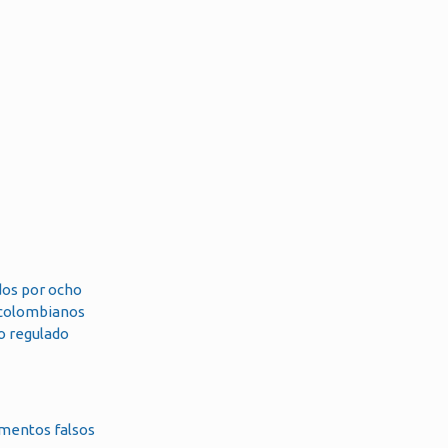
idos por ocho
s colombianos
o regulado
umentos falsos