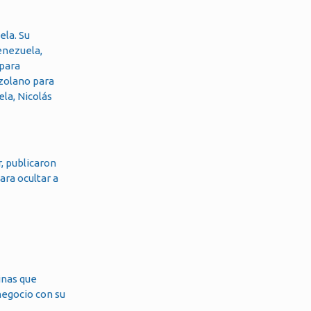
ela. Su
enezuela,
 para
ezolano para
ela, Nicolás
, publicaron
ara ocultar a
inas que
negocio con su