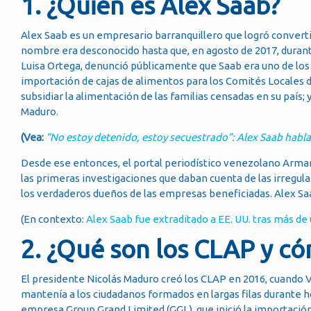
1. ¿Quién es Alex Saab?
Alex Saab es un empresario barranquillero que logró conver
nombre era desconocido hasta que, en agosto de 2017, durante
Luisa Ortega, denunció públicamente que Saab era uno de los 
importación de cajas de alimentos para los Comités Locales 
subsidiar la alimentación de las familias censadas en su país;
Maduro.
(Vea:
“No estoy detenido, estoy secuestrado”: Alex Saab habl
Desde ese entonces, el portal periodístico venezolano Armand
las primeras investigaciones que daban cuenta de las irregula
los verdaderos dueños de las empresas beneficiadas. Alex Saa
(En contexto:
Alex Saab fue extraditado a EE. UU. tras más d
2. ¿Qué son los CLAP y có
El presidente Nicolás Maduro creó los CLAP en 2016, cuando 
mantenía a los ciudadanos formados en largas filas durante 
empresa Group Grand Limited (GGL), que inició la importación