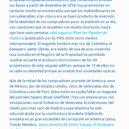
sus llaves a partir de diciembre de 2018. Sus promotores no
tardaron mucho en encontrarlos porque los multimillonarios no
son vulnerables a las crisis y era un buen producto de inversión.
De la identidad de sus compradores poco se publicitó en su día;
son cuestiones que se resuelven con mucha discreción, hasta
que hace unas semanas
salió Lagasca 99 en los
Papeles de
Pandora
(publicados por EL PAÍS entre otros medios
internacionales). El segundo hombre más rico de Colombia, el
banquero Jaime Gilinski, era dueño de una de esas viviendas.
Una consulta en el Registro de la Propiedad ha permitido
cuadrar en parte el exclusivo microcosmos de los 44
propietarios de este singular edificio, aunque de 13 de ellos no
se sabe su identidad porque se ocultan tras sociedades opacas.
Más de la mitad de los compradores procede de América: once
de México, seis de Estados Unidos, cinco de Venezuela, dos de
Colombia y uno de Perú. Entre estos no podía faltar un magnate
del petróleo tejano, Bryan Sheffield. Tres son empresarios con
vinculaciones con el Gobierno de Venezuela: el matrimonio del
citado piso más caro de Madrid y cuya empresa ha sido
subcontratada por la constructora brasileña Odebrecht,
envuelta en un gran escándalo de corrupción en América Latina;
Tomás Niembro,
mano derecha
de Víctor Vargas,
El banquero