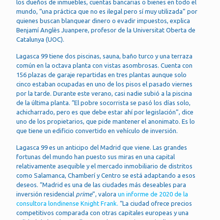
los dueños de inmuebles, cuentas bancarias o bienes en todo el
mundo, “una práctica que no es ilegal pero sí muy utilizada” por
quienes buscan blanquear dinero o evadir impuestos, explica
Benjamí Anglès Juanpere, profesor de la Universitat Oberta de
Catalunya (UOC).
Lagasca 99 tiene dos piscinas, sauna, baño turco y una terraza
común en la octava planta con vistas asombrosas. Cuenta con
156 plazas de garaje repartidas en tres plantas aunque solo
cinco estaban ocupadas en uno de los pisos el pasado viernes
por la tarde. Durante este verano, casi nadie subió a la piscina
de la última planta. “El pobre socorrista se pasó los días solo,
achicharrado, pero es que debe estar ahí por legislación”, dice
uno de los propietarios, que pide mantener el anonimato. Es lo
que tiene un edificio convertido en vehículo de inversión.
Lagasca 99 es un anticipo del Madrid que viene. Las grandes
fortunas del mundo han puesto sus miras en una capital
relativamente asequible y el mercado inmobiliario de distritos
como Salamanca, Chamberí y Centro se está adaptando a esos
deseos. “Madrid es una de las ciudades más deseables para
inversión residencial
prime
”, valora
un informe de 2020 de la
consultora londinense Knight Frank.
“La ciudad ofrece precios
competitivos comparada con otras capitales europeas y una