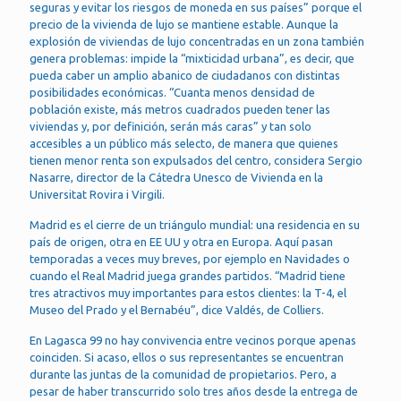
seguras y evitar los riesgos de moneda en sus países” porque el
precio de la vivienda de lujo se mantiene estable. Aunque la
explosión de viviendas de lujo concentradas en un zona también
genera problemas: impide la “mixticidad urbana”, es decir, que
pueda caber un amplio abanico de ciudadanos con distintas
posibilidades económicas. “Cuanta menos densidad de
población existe, más metros cuadrados pueden tener las
viviendas y, por definición, serán más caras” y tan solo
accesibles a un público más selecto, de manera que quienes
tienen menor renta son expulsados del centro, considera Sergio
Nasarre, director de la Cátedra Unesco de Vivienda en la
Universitat Rovira i Virgili.
Madrid es el cierre de un triángulo mundial: una residencia en su
país de origen, otra en EE UU y otra en Europa. Aquí pasan
temporadas a veces muy breves, por ejemplo en Navidades o
cuando el Real Madrid juega grandes partidos. “Madrid tiene
tres atractivos muy importantes para estos clientes: la T-4, el
Museo del Prado y el Bernabéu”, dice Valdés, de Colliers.
En Lagasca 99 no hay convivencia entre vecinos porque apenas
coinciden. Si acaso, ellos o sus representantes se encuentran
durante las juntas de la comunidad de propietarios. Pero, a
pesar de haber transcurrido solo tres años desde la entrega de