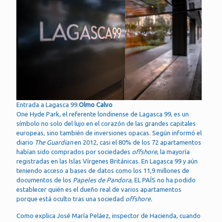
Entrada a Lagasca 99.
Olmo Calvo
One Hyde Park, el referente londinense de Lagasca 99, es un
símbolo no solo del lujo en el corazón de las grandes capitales
europeas, sino también de inversiones opacas. Según informó el
diario
The Guardian
en 2012, casi el 80% de los 72 apartamentos
habían sido comprados por sociedades
offshore
, la mayoría
registradas en las Islas Vírgenes Británicas. En Lagasca 99 y aún
teniendo acceso a bases de datos como los 11,9 millones de
documentos de los
Papeles de Pandora
, EL PAÍS no ha podido
establecer quién es el dueño real de varios apartamentos
porque está oculto tras una sociedad
offshore.
Como explica José María Peláez, inspector de Hacienda, cuando