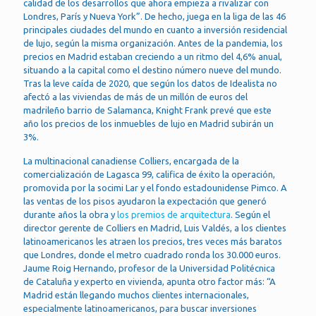
calidad de los desarrollos que ahora empieza a rivalizar con
Londres, París y Nueva York”. De hecho, juega en la liga de las 46
principales ciudades del mundo en cuanto a inversión residencial
de lujo, según la misma organización. Antes de la pandemia, los
precios en Madrid estaban creciendo a un ritmo del 4,6% anual,
situando a la capital como el destino número nueve del mundo.
Tras la leve caída de 2020, que según los datos de Idealista no
afectó a las viviendas de más de un millón de euros del
madrileño barrio de Salamanca, Knight Frank prevé que este
año los precios de los inmuebles de lujo en Madrid subirán un
3%.
La multinacional canadiense Colliers, encargada de la
comercialización de Lagasca 99, califica de éxito la operación,
promovida por la socimi Lar y el fondo estadounidense Pimco. A
las ventas de los pisos ayudaron la expectación que generó
durante años la obra y
los premios de arquitectura
. Según el
director gerente de Colliers en Madrid, Luis Valdés, a los clientes
latinoamericanos les atraen los precios, tres veces más baratos
que Londres, donde el metro cuadrado ronda los 30.000 euros.
Jaume Roig Hernando, profesor de la Universidad Politécnica
de Cataluña y experto en vivienda, apunta otro factor más: “A
Madrid están llegando muchos clientes internacionales,
especialmente latinoamericanos, para buscar inversiones