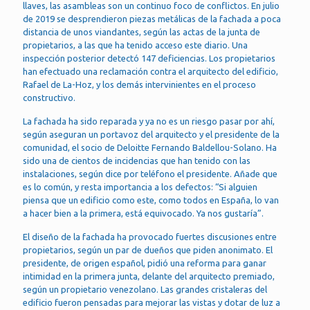
llaves, las asambleas son un continuo foco de conflictos. En julio
de 2019 se desprendieron piezas metálicas de la fachada a poca
distancia de unos viandantes, según las actas de la junta de
propietarios, a las que ha tenido acceso este diario. Una
inspección posterior detectó 147 deficiencias. Los propietarios
han efectuado una reclamación contra el arquitecto del edificio,
Rafael de La-Hoz, y los demás intervinientes en el proceso
constructivo.
La fachada ha sido reparada y ya no es un riesgo pasar por ahí,
según aseguran un portavoz del arquitecto y el presidente de la
comunidad, el socio de Deloitte Fernando Baldellou-Solano. Ha
sido una de cientos de incidencias que han tenido con las
instalaciones, según dice por teléfono el presidente. Añade que
es lo común, y resta importancia a los defectos: “Si alguien
piensa que un edificio como este, como todos en España, lo van
a hacer bien a la primera, está equivocado. Ya nos gustaría”.
El diseño de la fachada ha provocado fuertes discusiones entre
propietarios, según un par de dueños que piden anonimato. El
presidente, de origen español, pidió una reforma para ganar
intimidad en la primera junta, delante del arquitecto premiado,
según un propietario venezolano. Las grandes cristaleras del
edificio fueron pensadas para mejorar las vistas y dotar de luz a