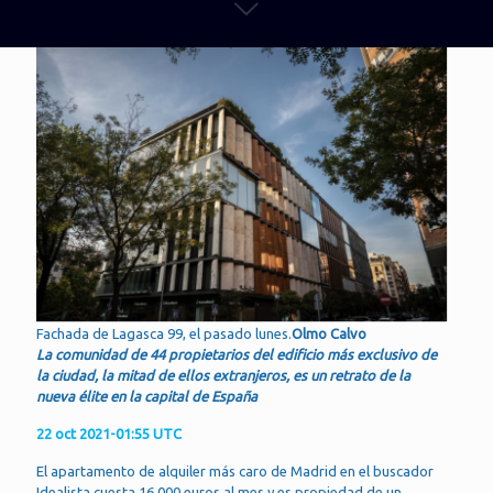
Fachada de Lagasca 99, el pasado lunes.
Olmo Calvo
La comunidad de 44 propietarios del edificio más exclusivo de
la ciudad, la mitad de ellos extranjeros, es un retrato de la
nueva élite en la capital de España
22 oct 2021-01:55 UTC
El apartamento de alquiler más caro de Madrid en el buscador
Idealista cuesta 16.000 euros al mes y es propiedad de un