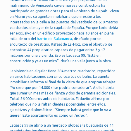
matrimonio de Venezuela cuya empresa constructora ha
participado en grandes obras para el Gobierno de su país. Viven
en Miami y es su agente inmobiliaria quien recibe a los
interesados en la calle a las puertas del vestíbulo de 650 metros
cuadrados, el mayor de la capital de España. Porque todo debía
ser exclusivo en un edificio proyectado hace 10 años en plena
milla de oro del
barrio de Salamanca
, diseñado por un
arquitecto de prestigio, Rafael de La-Hoz, con el objetivo de
encontrar 44 propietarios capaces de pagar entre 3 y 17
millones por una vivienda. Eso es Lagasca 99. “Está en
construcción y ya es un mito”, decía una valla junto a la obra.
La vivienda en alquiler tiene 284 metros cuadrados, repartidos
en cinco habitaciones con cinco cuartos de baño. La agente
inmobiliaria informa al final de la visita de que aceptan rebajas:
“Yo creo que por 14.000 sí se podría considerar”. A ello habría
que sumar un mes más de fianza y dos de garantía adicionales.
Total, 56.000 euros antes de habitarlo. El dueño afirma por
teléfono que no le faltan clientes potenciales, entre ellos,
ejecutivos y diplomáticos. “Siempre habrá gente que lo va a
querer. Este apartamento es como un
ferrari”.
Lagasca 99 se abrió a un mercado global a la búsqueda de 44
propietarios igualmente exclusivos, que comenzaron a recibir