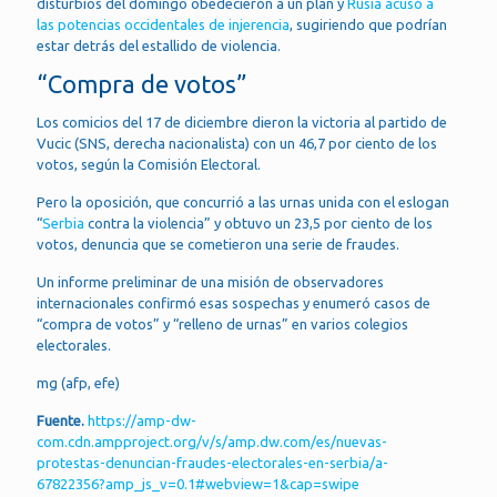
disturbios del domingo obedecieron a un plan y
Rusia acusó a
las potencias occidentales de injerencia
, sugiriendo que podrían
estar detrás del estallido de violencia.
“Compra de votos”
Los comicios del 17 de diciembre dieron la victoria al partido de
Vucic (SNS, derecha nacionalista) con un 46,7 por ciento de los
votos, según la Comisión Electoral.
Pero la oposición, que concurrió a las urnas unida con el eslogan
“
Serbia
contra la violencia” y obtuvo un 23,5 por ciento de los
votos, denuncia que se cometieron una serie de fraudes.
Un informe preliminar de una misión de observadores
internacionales confirmó esas sospechas y enumeró casos de
“compra de votos” y “relleno de urnas” en varios colegios
electorales.
mg (afp, efe)
Fuente.
https://amp-dw-
com.cdn.ampproject.org/v/s/amp.dw.com/es/nuevas-
protestas-denuncian-fraudes-electorales-en-serbia/a-
67822356?amp_js_v=0.1#webview=1&cap=swipe