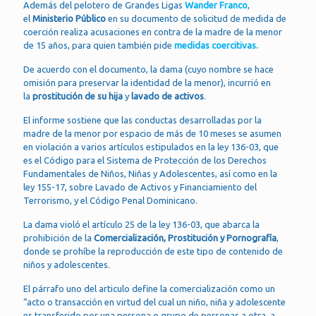
Además del pelotero de Grandes Ligas
Wander Franco
,
el
Ministerio Público
en su documento de solicitud de medida de
coerción realiza acusaciones en contra de la madre de la menor
de 15 años, para quien también pide
medidas coercitivas.
De acuerdo con el documento, la dama (cuyo nombre se hace
omisión para preservar la identidad de la menor), incurrió en
la
prostitución de su hija
y
lavado de activos
.
El informe sostiene que las conductas desarrolladas por la
madre de la menor por espacio de más de 10 meses se asumen
en violación a varios artículos estipulados en la ley 136-03, que
es el Código para el Sistema de Protección de los Derechos
Fundamentales de Niños, Niñas y Adolescentes, así como en la
ley 155-17, sobre Lavado de Activos y Financiamiento del
Terrorismo, y el Código Penal Dominicano.
La dama violó el artículo 25 de la ley 136-03, que abarca la
prohibición de la
Comercialización, Prostitución y Pornografía
,
donde se prohíbe la reproducción de este tipo de contenido de
niños y adolescentes.
El párrafo uno del articulo define la comercialización como un
“acto o transacción en virtud del cual un niño, niña y adolescente
es transferido por una persona o grupo de personas a otra, a