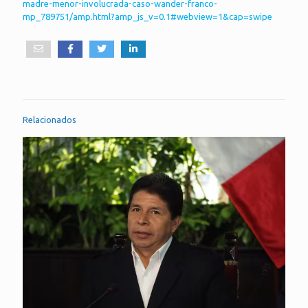
madre-menor-involucrada-caso-wander-franco-
mp_789751/amp.html?amp_js_v=0.1#webview=1&cap=swipe
Relacionados