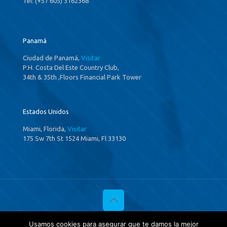
Tel: (+57 605) 3162368
Panamá
Ciudad de Panamá,
Visitar
P.H. Costa Del Este Country Club,
34th & 35th ,Floors Financial Park Tower
Estados Unidos
Miami, Florida,
Visitar
175 Sw 7th St 1524 Miami, Fl 33130
© 2020 Investigaciones Estratégicas & Asociados. All Rights
Usamos cookies para asegurar que te damos la mejor