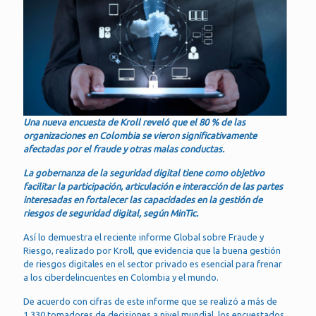
Una nueva encuesta de Kroll reveló que el 80 % de las
organizaciones en Colombia se vieron significativamente
afectadas por el fraude y otras malas conductas.
La gobernanza de la seguridad digital tiene como objetivo
facilitar la participación, articulación e interacción de las partes
interesadas en fortalecer las capacidades en la gestión de
riesgos de seguridad digital, según MinTic.
Así lo demuestra el reciente informe Global sobre Fraude y
Riesgo, realizado por Kroll, que evidencia que la buena gestión
de riesgos digitales en el sector privado es esencial para frenar
a los ciberdelincuentes en Colombia y el mundo.
De acuerdo con cifras de este informe que se realizó a más de
1.330 tomadores de decisiones a nivel mundial, los encuestados