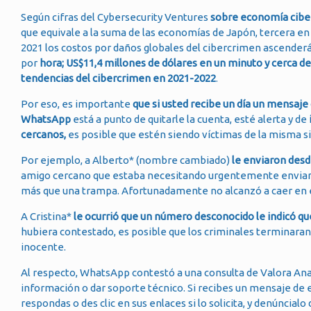
Según cifras del Cybersecurity Ventures
sobre economía cibern
que equivale a la suma de las economías de Japón, tercera en 
2021 los costos por daños globales del cibercrimen ascenderán
por
hora; US$11,4 millones de dólares en un minuto y cerca d
tendencias del cibercrimen en 2021-2022
.
Por eso, es importante
que si usted recibe un día un mensaje
WhatsApp
está a punto de quitarle la cuenta, esté alerta y de
cercanos,
es posible que estén siendo víctimas de la misma si
Por ejemplo, a Alberto* (nombre cambiado)
le enviaron des
amigo cercano que estaba necesitando urgentemente enviar un
más que una trampa. Afortunadamente no alcanzó a caer en en
A Cristina*
le ocurrió que un número desconocido le indicó q
hubiera contestado, es posible que los criminales terminaran
inocente.
Al respecto, WhatsApp contestó a una consulta de Valora Anal
información o dar soporte técnico. Si recibes un mensaje de es
respondas o des clic en sus enlaces si lo solicita, y denúncial