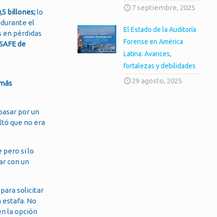
7 septiembre, 2025
5 billones;
lo
 durante el
El Estado de la Auditoría
s en pérdidas
Forense en América
 SAFE de
Latina: Avances,
fortalezas y debilidades
29 agosto, 2025
 más
pasar por un
ltó que no era
 pero si lo
ar con un
ara solicitar
a estafa. No
en la opción