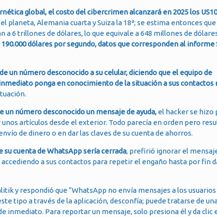
ética global, el costo del cibercrimen alcanzará en 2025 los US10,
el planeta, Alemania cuarta y Suiza la 18ª; se estima entonces que
 a 6 trillones de dólares, lo que equivale a 648 millones de dólare
e 190.000 dólares por segundo, datos que corresponden al informe
 de un número desconocido a su celular, diciendo que el equipo de
inmediato ponga en conocimiento de la situación a sus contactos
tuación.
de un número desconocido un mensaje de ayuda,
el hacker se hizo 
os artículos desde el exterior. Todo parecía en orden pero resu
vío de dinero o en dar las claves de su cuenta de ahorros.
ue su cuenta de WhatsApp sería cerrada
, prefirió ignorar el mensaje
 accediendo a sus contactos para repetir el engaño hasta por fin d
itik y respondió que “WhatsApp no envía mensajes a los usuarios p
te tipo a través de la aplicación, desconfía; puede tratarse de un
o de inmediato. Para reportar un mensaje, solo presiona él y da clic 