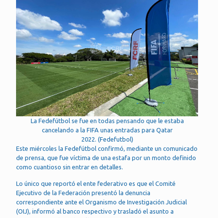
La Fedefútbol se fue en todas pensando que le estaba
cancelando a la FIFA unas entradas para Qatar
2022. (Fedefutbol)
Este miércoles la Fedefútbol confirmó, mediante un comunicado
de prensa, que fue víctima de una estafa por un monto definido
como cuantioso sin entrar en detalles.
Lo único que reportó el ente federativo es que el Comité
Ejecutivo de la Federación presentó la denuncia
correspondiente ante el Organismo de Investigación Judicial
(OIJ), informó al banco respectivo y trasladó el asunto a