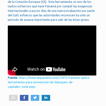
de la Comisión Europea (CE). Esta herramienta, es uno de los
tantos esfuerzos que hace Panamá por cumplir las exigencias
internacionales a pocos días de una nueva evaluación por parte
del Gafi, esfuerzo que las autoridades reconocen ha sido un
periodo de avance importante para salir de las listas grises.
Fuente.
https://www.anpanama.com/12972-Panama-aplica-
herramienta-para-prevencion-de-blanqueo-de-
capitales-.note.aspx