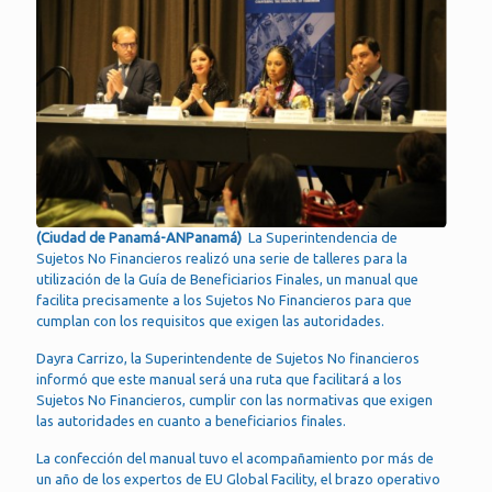
(Ciudad de Panamá-ANPanamá)
La Superintendencia de
Sujetos No Financieros realizó una serie de talleres para la
utilización de la Guía de Beneficiarios Finales, un manual que
facilita precisamente a los Sujetos No Financieros para que
cumplan con los requisitos que exigen las autoridades.
Dayra Carrizo, la Superintendente de Sujetos No financieros
informó que este manual será una ruta que facilitará a los
Sujetos No Financieros, cumplir con las normativas que exigen
las autoridades en cuanto a beneficiarios finales.
La confección del manual tuvo el acompañamiento por más de
un año de los expertos de EU Global Facility, el brazo operativo