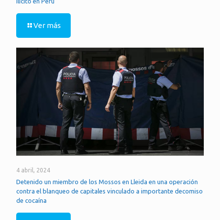
Ilícito en Perú
Ver más
4 abril, 2024
Detenido un miembro de los Mossos en Lleida en una operación
contra el blanqueo de capitales vinculado a importante decomiso
de cocaína