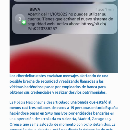
Los ciberdelincuentes enviaban mensajes alertando de una
posible brecha de seguridad y realizando llamadas a las
víctimas haciéndose pasar por empleados de banca para
obtener sus credenciales y realizar desvíos patrimoniales.
La Policía Nacional ha desarticulado
una banda que estafó al
menos casi tres millones de euros a 19 personas en toda España
haciéndose pasar en SMS masivos por entidades bancarias
en
una operación desarrollada en Valencia, Madrid, Zaragoza y
Orense que se ha saldado de momento con ocho detenidos. La
operación sigue abierta y está pendiente la detención de más