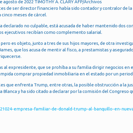
 de agosto de 2022 TIMOTHY A. CLARY AFP/Archivos
ntes de ser director financiero había sido contador y contralor de l
a cinco meses de cárcel.
 ha declarado no culpable, está acusada de haber mantenido dos co
os ejecutivos recibían como complemento salarial.
o es objeto, junto a tres de sus hijos mayores, de otra investiga
James, que los acusa de mentir al fisco, a prestamistas y asegurad
riquecerse.
al expresidente, que se prohíba a su familia dirigir negocios en e
 impida comprar propiedad inmobiliaria en el estado por un period
s que enfrenta Trump, entre otras, la posible obstrucción a la just
 Blanca y ha sido citado a declarar por la comisión del Congreso q
21024-empresa-familiar-de-donald-trump-al-banquillo-en-nueva