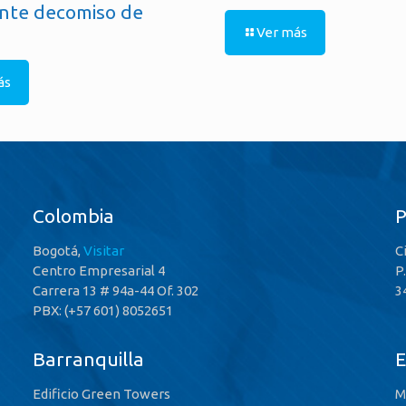
nte decomiso de
Ver más
ás
Colombia
Bogotá,
Visitar
C
Centro Empresarial 4
P
Carrera 13 # 94a-44 Of. 302
3
PBX: (+57 601) 8052651
Barranquilla
E
Edificio Green Towers
M