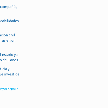
a compañía,
ntabilidades
ción civil
oras en un
l estado y a
o de 5 años.
icia y
ue investiga
-york-por-