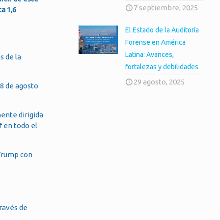
7 septiembre, 2025
ta 1,6
El Estado de la Auditoría
Forense en América
Latina: Avances,
s de la
fortalezas y debilidades
29 agosto, 2025
18 de agosto
mente dirigida
f en todo el
 Trump con
través de