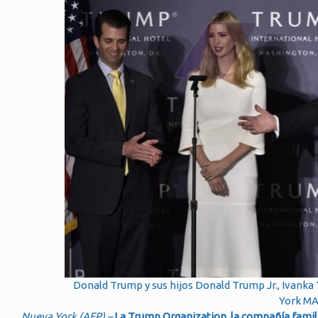
Donald Trump y sus hijos Donald Trump Jr., Ivanka 
York M
Nueva York (AFP) –
La Trump Organization, la compañía famil