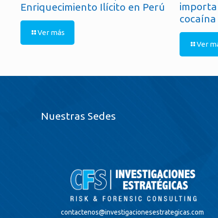
importa
Enriquecimiento Ilícito en Perú
cocaína
Ver más
Ver m
Nuestras Sedes
contactenos@
investigacionesestrategicas.com