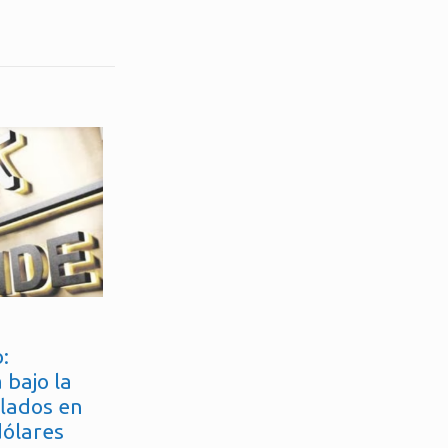
:
 bajo la
flados en
dólares