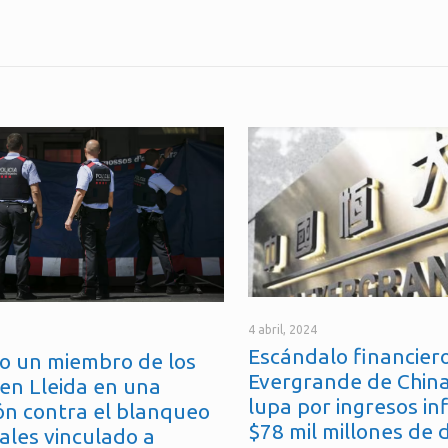
4 abril, 2024
Escándalo financiero
o un miembro de los
Evergrande de China
en Lleida en una
lupa por ingresos in
ón contra el blanqueo
$78 mil millones de 
ales vinculado a