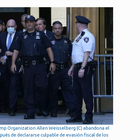
rump Organization Allen Weisselberg (C) abandona el
ués de declararse culpable de evasión fiscal de los