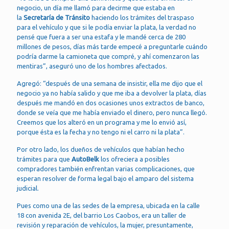
negocio, un día me llamó para decirme que estaba en
la
Secretaría de Tránsito
haciendo los trámites del traspaso
para el vehículo y que si le podía enviar la plata, la verdad no
pensé que fuera a ser una estafa y le mandé cerca de 280
millones de pesos, días más tarde empecé a preguntarle cuándo
podría darme la camioneta que compré, y ahí comenzaron las
mentiras”, aseguró uno de los hombres afectados.
Agregó: “después de una semana de insistir, ella me dijo que el
negocio ya no había salido y que me iba a devolver la plata, días
después me mandó en dos ocasiones unos extractos de banco,
donde se veía que me había enviado el dinero, pero nunca llegó.
Creemos que los alteró en un programa y me lo envió así,
porque ésta es la fecha y no tengo ni el carro ni la plata”.
Por otro lado, los dueños de vehículos que habían hecho
trámites para que
AutoBelk
los ofreciera a posibles
compradores también enfrentan varias complicaciones, que
esperan resolver de forma legal bajo el amparo del sistema
judicial.
Pues como una de las sedes de la empresa, ubicada en la calle
18 con avenida 2E, del barrio Los Caobos, era un taller de
revisión y reparación de vehículos, la mujer, presuntamente,