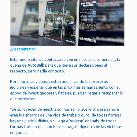
¿Desapareció?
Este medio intentó contactarse con una asesora comercial y la
dueña de
AutoBelk
para que diera sus declaraciones al
respecto, pero nadie contestó.
Por ahora, las víctimas están adelantando los procesos
judiciales y esperan que en las próximas semanas, junto con el
apoyo de investigadores y fiscales, puedan llegar a recuperar lo
que perdieron.
“Se aprovechó de nuestra confianza, lo que le di a esa señora
eran los ahorros de una vida de trabajo duro, de todas formas
hay una justicia divina, y si llega a
‘volarse’ del país
, de todas
formas todo lo que uno hace lo paga”, dijo otra de las víctimas
enojadas.