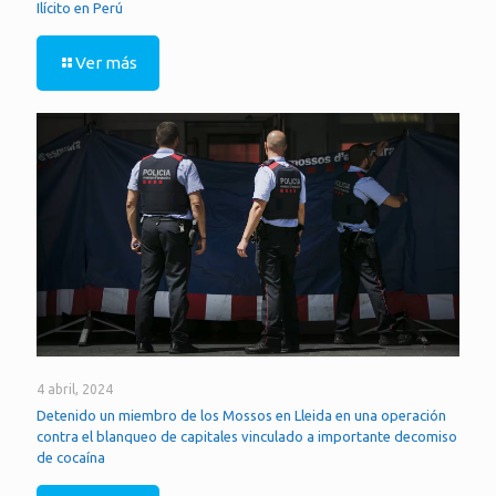
Ilícito en Perú
Ver más
4 abril, 2024
Detenido un miembro de los Mossos en Lleida en una operación
contra el blanqueo de capitales vinculado a importante decomiso
de cocaína