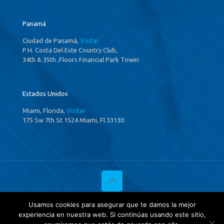
Panamá
Ciudad de Panamá,
Visitar
P.H. Costa Del Este Country Club,
34th & 35th ,Floors Financial Park Tower
Estados Unidos
Miami, Florida,
Visitar
175 Sw 7th St 1524 Miami, Fl 33130
© 2020 Investigaciones Estratégicas & Asociados. All Rights
Usamos cookies para asegurar que te damos la mejor
Reserved
experiencia en nuestra web. Si continúas usando este sitio,
Política de privacidad
y
Tratamientos de datos.