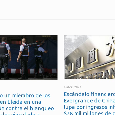
4 abril, 2024
Escándalo financiero
o un miembro de los
Evergrande de China
en Lleida en una
lupa por ingresos in
ón contra el blanqueo
$78 mil millones de 
ales vinculado a