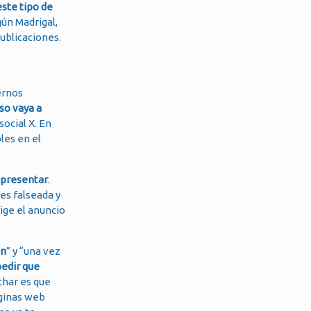
ste tipo de
gún Madrigal,
publicaciones.
ernos
so vaya a
social X. En
les en el
representar
.
es falseada y
ige el anuncio
en
” y “una vez
pedir que
char es que
áginas web