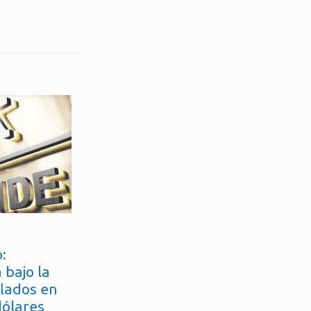
:
 bajo la
flados en
dólares