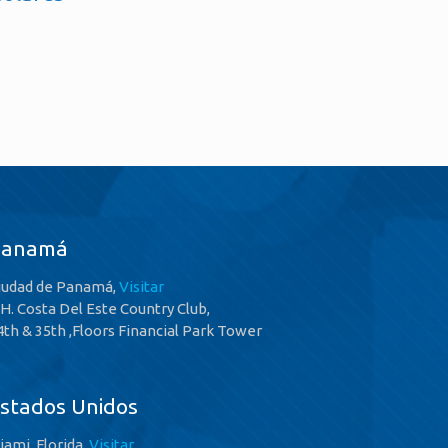
Panamá
iudad de Panamá,
Visitar
.H. Costa Del Este Country Club,
4th & 35th ,Floors Financial Park Tower
stados Unidos
iami, Florida,
Visitar