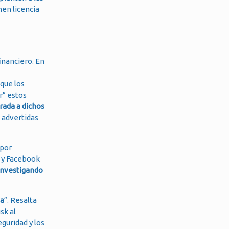
en licencia
inanciero. En
que los
r” estos
rada a dichos
 advertidas
 por
m y Facebook
investigando
da
“. Resalta
sk al
eguridad y los