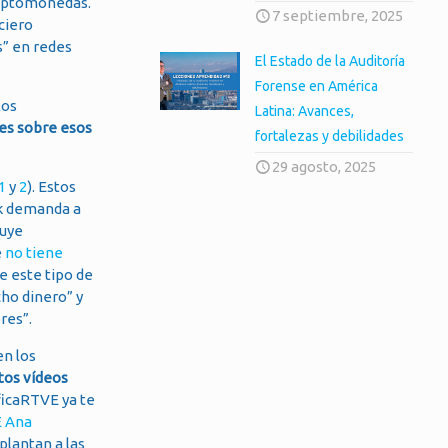
riptomonedas.
7 septiembre, 2025
ciero
s” en redes
El Estado de la Auditoría
Forense en América
los
Latina: Avances,
nes sobre esos
fortalezas y debilidades
29 agosto, 2025
1
y
2
). Estos
k demanda a
luye
e
no tiene
 este tipo de
ho dinero” y
res”.
en los
tos vídeos
ficaRTVE ya te
E Ana
plantan a las