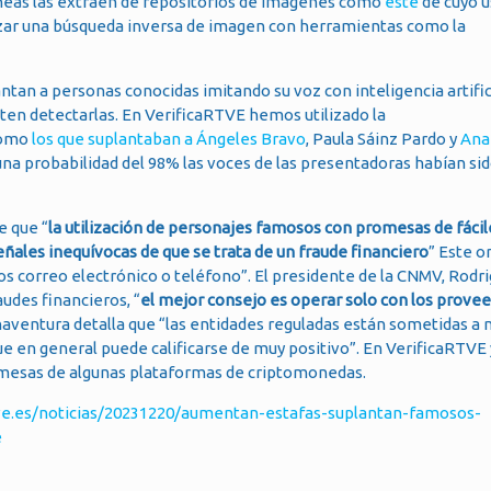
áneas las extraen de repositorios de imágenes como
este
de cuyo u
izar una búsqueda inversa de imagen con herramientas como la
antan a personas conocidas imitando su voz con inteligencia artifici
en detectarlas. En VerificaRTVE hemos utilizado la
como
los que suplantaban a Ángeles Bravo
, Paula Sáinz Pardo y
Ana
una probabilidad del 98% las voces de las presentadoras habían si
e que “
la utilización de personajes famosos con promesas de fácil
ñales inequívocas de que se trata de un fraude financiero
” Este 
os correo electrónico o teléfono”. El presidente de la CNMV, Rodr
audes financieros, “
el mejor consejo es operar solo con los prove
enaventura detalla que “las entidades reguladas están sometidas a 
que en general puede calificarse de muy positivo”. En VerificaRTVE 
omesas de algunas plataformas de criptomonedas.
tve.es/noticias/20231220/aumentan-estafas-suplantan-famosos-
e