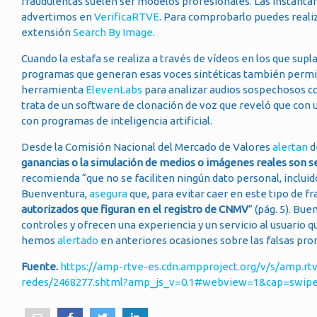
fraudulentas suelen ser modelos profesionales. Las instant
advertimos en
VerificaRTVE
. Para comprobarlo puedes real
extensión
Search By Image
.
Cuando la estafa se realiza a través de vídeos en los que supl
programas que generan esas voces sintéticas también permit
herramienta
ElevenLabs
para analizar audios sospechosos 
trata de un software de clonación de voz que reveló que con 
con programas de inteligencia artificial.
Desde la Comisión Nacional del Mercado de Valores
alertan
d
ganancias o la simulación de medios o imágenes reales son se
recomienda “que no se faciliten ningún dato personal, incluid
Buenventura,
asegura
que, para evitar caer en este tipo de fr
autorizados que figuran en el registro de CNMV
” (pág. 5). Bu
controles y ofrecen una experiencia y un servicio al usuario 
hemos
alertado
en anteriores ocasiones sobre las falsas pr
Fuente.
https://amp-rtve-es.cdn.ampproject.org/v/s/amp.r
redes/2468277.shtml?amp_js_v=0.1#webview=1&cap=swip