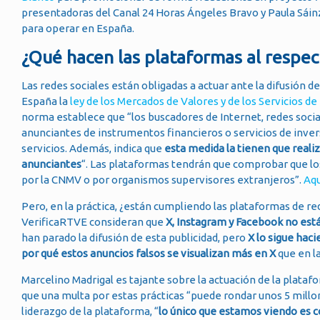
presentadoras del Canal 24 Horas Ángeles Bravo y Paula Sái
para operar en España.
¿Qué hacen las plataformas al respec
Las redes sociales están obligadas a actuar ante la difusión 
España la
ley de los Mercados de Valores y de los Servicios de
norma establece que “los buscadores de Internet, redes soc
anunciantes de instrumentos financieros o servicios de inver
servicios. Además, indica que
esta medida la tienen que reali
anunciantes
“. Las plataformas tendrán que comprobar que los
por la CNMV o por organismos supervisores extranjeros”.
Aqu
Pero, en la práctica, ¿están cumpliendo las plataformas de r
VerificaRTVE consideran que
X, Instagram y Facebook no est
han parado la difusión de esta publicidad, pero
X lo sigue hac
por qué estos anuncios falsos se visualizan más en X
que en l
Marcelino Madrigal es tajante sobre la actuación de la platafo
que una multa por estas prácticas “puede rondar unos 5 millon
liderazgo de la plataforma, “
lo único que estamos viendo es c