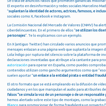
Se trata de anuncios falsos que prometen ganancias millonar
El experto en desinformación y redes sociales Marcelino Madr
“
suplantan la identidad de actores, actrices, famosos, e incl
sociales como X, Facebook e Instagram.
La Comisión Nacional del Mercado de Valores (CNMV) ha aler
ciberdelincuentes. En el primero de ellos “
se utilizan los dis
personajes
“. Te lo explicamos con un ejemplo.
En X (antiguo Twitter) han circulado varios anuncios que prom
mensajes enlazan a una página web que suplanta la imagen d
Lola Índigo por ruptura del silencio sobre la plataforma de in
declaraciones inventadas que atribuye a la cantante para p
autorización
para operar en España, como puedes comprobar 
contenidos utilizan como gancho argumentos como que “eso
suelen aportar “
un enlace a la entidad pirata o entidad fraud
El otro formato que se está empleando es la difusión de víd
ciudadanos y en los que manipulan el audio para atribuirles 
falsos “se simula la voz de un personaje o de un responsable
hemos alertado sobre este tipo de montajes, como la grabac
Blanco
para promocionar de forma fraudulenta un proyecto f