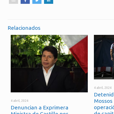
Relacionados
4 abril, 2024
Detenid
Mossos 
4 abril, 2024
operaci
Denuncian a Exprimera
de capit
Ministra de Castillo por