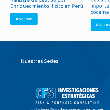
importa
Enriquecimiento Ilícito en Perú
cocaína
Ver más
Ver m
Nuestras Sedes
contactenos@
investigacionesestrategicas.com