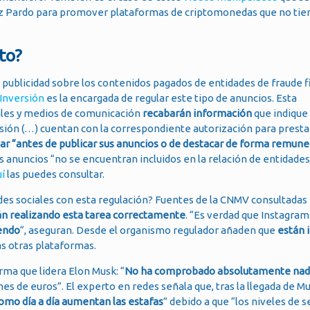
nz Pardo para promover plataformas de criptomonedas que no tien
to?
de publicidad sobre los contenidos pagados de entidades de fraude f
 Inversión
es la encargada de regular este tipo de anuncios. Esta
iales y medios de comunicación
recabarán información
que indique 
sión (…) cuentan con la correspondiente autorización para presta
zar “antes de publicar sus anuncios o de destacar de forma remune
 anuncios “no se encuentran incluidos en la relación de entidades
í
las puedes consultar.
edes sociales con esta regulación? Fuentes de la CNMV consultadas
án realizando esta tarea correctamente
. “Es verdad que Instagra
iendo
“, aseguran. Desde el organismo regulador añaden que
están 
as otras plataformas.
rma que lidera Elon Musk: “
No ha comprobado absolutamente na
es de euros”. El experto en redes señala que, tras la llegada de Mu
omo día a día aumentan las estafas
” debido a que “los niveles de s