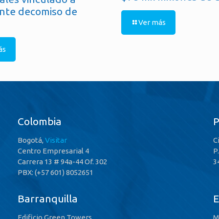
nte decomiso de
Ver más
ás
Colombia
Bogotá,
Visitar
C
Centro Empresarial 4
P
Carrera 13 # 94a-44 Of. 302
3
PBX: (+57 601) 8052651
Barranquilla
E
Edificio Green Towers
M