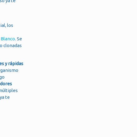
so ya te
al, los
 Blanco
. Se
do clonadas
es y rápidas
organismo
igo
edores
múltiples
ya te