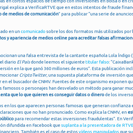
ias en cortos espacios de tiempo con inversiones en bolsa o en c
igal explica a VerificaRTVE que en estos intentos de fraude finan
uso de medios de comunicación
” para publicar “una serie de anuncio
tado en un
comunicado
sobre los dos formatos más utilizados por 
eños y apariencia de medios online para acreditar falsas afirmacio
ocionan una falsa entrevista de la cantante española Lola Índigo (
el diario
El País
donde leemos el siguiente
titular falso
: “CaixaBan
versión en la que ganó 360 millones de euros”. Esta publicación inc
romocionar
CriptoTwitter
, una supuesta plataforma de inversión qu
en el buscador de CNMV. Fuentes de este organismo exponen que
s famosos o personajes han desvelado un método para ganar muc
ulenta que lo que quieren es conseguir datos
o dinero
de los inverso
eos en los que aparecen personas famosas que generan confianza 
declaraciones que no han pronunciado. Como explica la CNMV, en
es
 público
para recomendar estas inversiones fraudulentas”. En Veri
ión difundida en Facebook que
suplanta a la presentadora de RTV
inanciero. También es el caso de estos
vídeos manipulados
que su