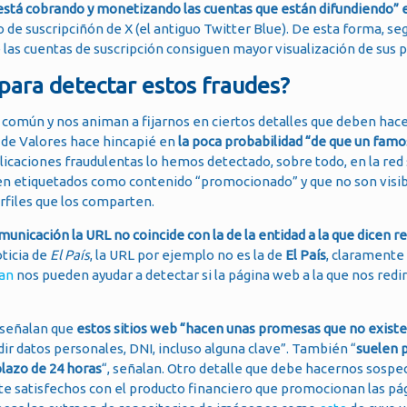
está cobrando y monetizando las cuentas que están difundiendo” e
 de suscripciñón de X (el antiguo Twitter Blue). De esta forma, se
e las cuentas de suscripción consiguen mayor visualización de sus 
para detectar estos fraudes?
 común y nos animan a fijarnos en ciertos detalles que deben hac
o de Valores hace hincapié en
la poca probabilidad “de que un famo
licaciones fraudulentas lo hemos detectado, sobre todo, en la red 
 etiquetados como contenido “promocionado” y que no son visib
rfiles que los comparten.
unicación la URL no coincide con la de la entidad a la que dicen 
ticia de
El País
, la URL por ejemplo no es la de
El País
, claramente 
an
nos pueden ayudar a detectar si la página web a la que nos redir
 señalan que
estos sitios web “hacen unas promesas que no exist
dir datos personales, DNI, incluso alguna clave”. También “
suelen 
plazo de 24 horas
“, señalan. Otro detalle que debe hacernos sospe
nte satisfechos con el producto financiero que promocionan las p