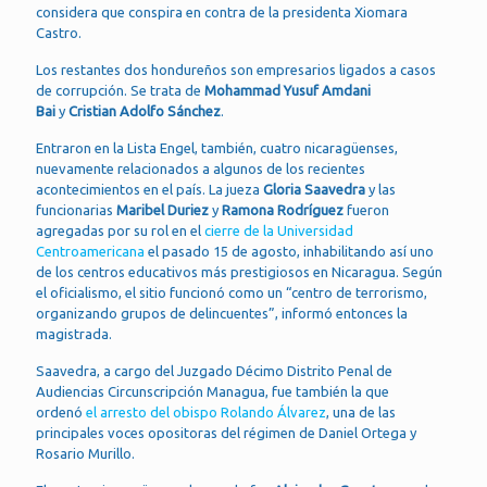
considera que conspira en contra de la presidenta Xiomara
Castro.
Los restantes dos hondureños son empresarios ligados a casos
de corrupción. Se trata de
Mohammad Yusuf Amdani
Bai
y
Cristian Adolfo Sánchez
.
Entraron en la Lista Engel, también, cuatro nicaragüenses,
nuevamente relacionados a algunos de los recientes
acontecimientos en el país. La jueza
Gloria Saavedra
y las
funcionarias
Maribel Duriez
y
Ramona Rodríguez
fueron
agregadas por su rol en el
cierre de la Universidad
Centroamericana
el pasado 15 de agosto, inhabilitando así uno
de los centros educativos más prestigiosos en Nicaragua. Según
el oficialismo, el sitio funcionó como un “centro de terrorismo,
organizando grupos de delincuentes”, informó entonces la
magistrada.
Saavedra, a cargo del Juzgado Décimo Distrito Penal de
Audiencias Circunscripción Managua, fue también la que
ordenó
el arresto del obispo Rolando Álvarez
, una de las
principales voces opositoras del régimen de Daniel Ortega y
Rosario Murillo.