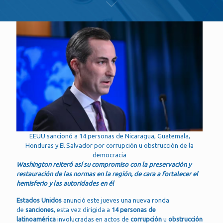
EEUU sancionó a 14 personas de Nicaragua, Guatemala,
Honduras y El Salvador por corrupción u obstrucción de la
democracia
Washington reiteró así su compromiso con la preservación y
restauración de las normas en la región, de cara a fortalecer el
hemisferio y las autoridades en él
Estados Unidos
anunció este jueves una nueva ronda
de
sanciones
, esta vez dirigida a
14 personas de
latinoamérica
involucradas en actos de
corrupción
u
obstrucción