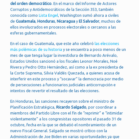
del orden democrático
. En el marco del Informe de Actores
Corruptos y Antidemocráticos de la Sección 353, también
conocida como
Lista Engel
, Washington sumó ahora a civiles
de
Guatemala
,
Honduras
,
Nicaragua
y
El Salvador
, muchos de
ellos involucrados en procesos electorales o cercanos a las
esferas gubernamentales.
En el caso de Guatemala, que este año celebró
las elecciones
más polémicas de su historia
y se encuentra a poco menos de un
mes de que tenga lugar la investidura de Bernardo Arévalo,
Estados Unidos sancionó a los fiscales Leonor Morales, Noé
Rivera y Pedro Otto Hernández, así como a la ex presidenta de
la Corte Suprema, Silvia Valdés Quezada, a quienes acusa de
interferir en este proceso y “socavar” la democracia por medio
de persecuciones a funcionarios judiciales anticorrupción e
intentos de revertir el resultado de las elecciones.
En Honduras, las sanciones recayeron sobre el ministro de
Planificación Estratégica,
Ricardo Salgado
, por coordinar a
miembros del Partido Libre con el fin de “reprimir” e “intimidar
violentamente” a los congresistas opositores el pasado 31 de
octubre, fecha en la que se debatió el nombramiento de un
nuevo Fiscal General. Salgado se mostró crítico con la
Administración de Joe Biden en varias oportunidades ya que