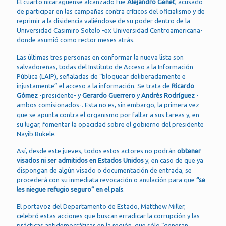
El cuarto nicaragüense alcanzado fue
Alejandro Genet
, acusado
de participar en las campañas contra críticos del oficialismo y de
reprimir a la disidencia valiéndose de su poder dentro de la
Universidad Casimiro Sotelo -ex Universidad Centroamericana-
donde asumió como rector meses atrás.
Las últimas tres personas en conformar la nueva lista son
salvadoreñas, todas del Instituto de Acceso a la Información
Pública (LAIP), señaladas de “bloquear deliberadamente e
injustamente” el acceso a la información. Se trata de
Ricardo
Gómez
-presidente- y
Gerardo Guerrero
y
Andrés Rodríguez
-
ambos comisionados-. Esta no es, sin embargo, la primera vez
que se apunta contra el organismo por faltar a sus tareas y, en
su lugar, fomentar la opacidad sobre el gobierno del presidente
Nayib Bukele.
Así, desde este jueves, todos estos actores no podrán
obtener
visados ni ser admitidos en Estados Unidos
y, en caso de que ya
dispongan de algún visado o documentación de entrada, se
procederá con su inmediata revocación o anulación para que
“se
les niegue refugio seguro” en el país
.
El portavoz del Departamento de Estado, Matthew Miller,
celebró estas acciones que buscan erradicar la corrupción y las
prácticas antidemocráticas en la región, que sólo “generan