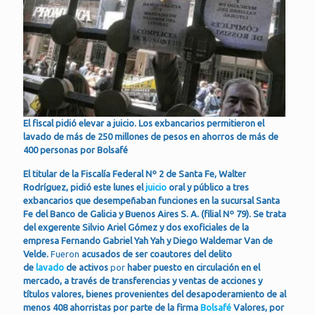
El fiscal pidió elevar a juicio. Los exbancarios permitieron el
lavado de más de 250 millones de pesos en ahorros de más de
400 personas por Bolsafé
El titular de la Fiscalía Federal Nº 2 de Santa Fe, Walter
Rodríguez, pidió este lunes el
juicio
oral y público a tres
exbancarios que desempeñaban funciones en la sucursal Santa
Fe del Banco de Galicia y Buenos Aires S. A. (filial Nº 79). Se trata
del exgerente Silvio Ariel Gómez y dos exoficiales de la
empresa Fernando Gabriel Yah Yah y Diego Waldemar Van de
Velde.
Fueron
acusados de ser coautores del delito
de
lavado
de activos
por
haber puesto en circulación en el
mercado, a través de transferencias y ventas de acciones y
títulos valores, bienes provenientes del desapoderamiento de al
menos 408 ahorristas por parte de la firma
Bolsafé
Valores, por