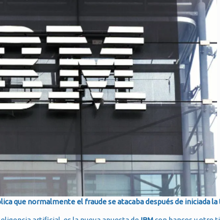
lica que normalmente el fraude se atacaba después de iniciada la 
ligencia artificial, es la nueva apuesta de
IBM
con bancos y otro t