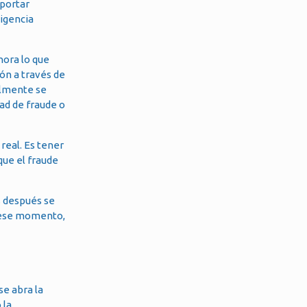
oportar
ligencia
hora lo que
ón a través de
malmente se
dad de fraude o
real. Es tener
 que el fraude
s después se
n ese momento,
se abra la
 la