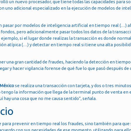
olló un nuevo procesador, que tiene todas las capacidades para s
n uno adicional especializado en la ejecución de modelos de inte
asar por modelos de inteligencia artificial en tiempo real (…) a
 fondos, pero adicionalmente pasar todos los datos de la transacci
or ejemplo, si el lugar donde realizas la transacción es donde nor
ción atípica (…) y detectar en tiempo real si tiene una alta posibili
r una gran cantidad de fraudes, haciendo la detección en tiempo 
 llegar y hacer vigilancia forense de qué fue lo que pasó después de
 México
se realiza una transacción con tarjeta, y dos o tres minuto
 yo tengo la información que llega de la terminal punto de venta e
uí hay una cosa que no me causa sentido”, señala.
cio
 para prevenir en tiempo real los fraudes, sino también para que 
acuerdo con sus necesidades de ese momento, utilizando para ello