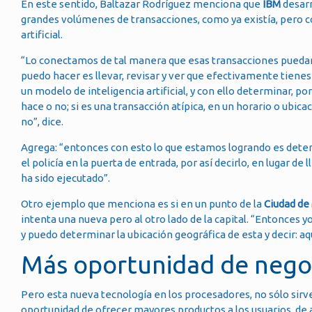
En este sentido, Baltazar Rodríguez menciona que
IBM
desarr
grandes volúmenes de transacciones, como ya existía, pero co
artificial.
“Lo conectamos de tal manera que esas transacciones puedan p
puedo hacer es llevar, revisar y ver que efectivamente tienes
un modelo de inteligencia artificial, y con ello determinar, p
hace o no; si es una transacción atípica, en un horario o ubica
no”, dice.
Agrega: “entonces con esto lo que estamos logrando es detene
el policía en la puerta de entrada, por así decirlo, en lugar de
ha sido ejecutado”.
Otro ejemplo que menciona es si en un punto de la
Ciudad de
intenta una nueva pero al otro lado de la capital. “Entonces
y puedo determinar la ubicación geográfica de esta y decir: aq
Más oportunidad de nego
Pero esta nueva tecnología en los procesadores, no sólo sirve
oportunidad de ofrecer mayores productos a los usuarios, de 