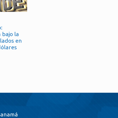
:
 bajo la
flados en
dólares
Panamá