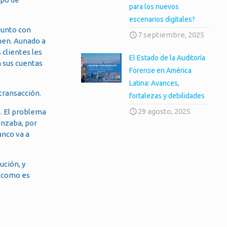
para los nuevos
escenarios digitales?
junto con
7 septiembre, 2025
men. Aunado a
os clientes les
El Estado de la Auditoría
n sus cuentas
Forense en América
Latina: Avances,
transacción.
fortalezas y debilidades
29 agosto, 2025
o. El problema
anzaba, por
anco va a
ución, y
o como es