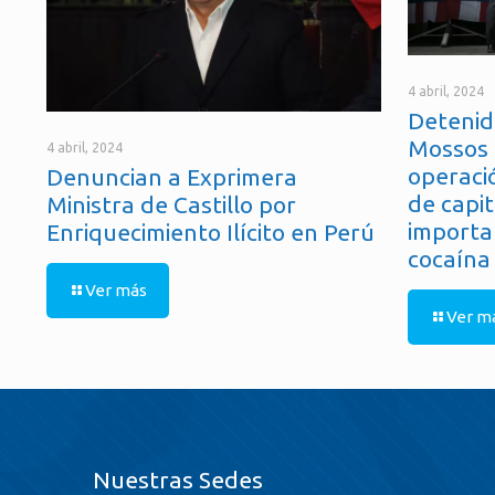
4 abril, 2024
Detenid
Mossos 
4 abril, 2024
operaci
Denuncian a Exprimera
de capit
Ministra de Castillo por
importa
Enriquecimiento Ilícito en Perú
cocaína
Ver más
Ver m
Nuestras Sedes