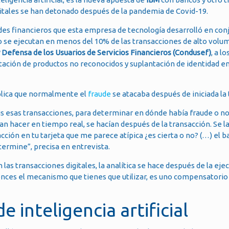
igitales se han detonado después de la pandemia de Covid-19.
udes financieros que esta empresa de tecnología desarrolló en con
o se ejecutan en menos del 10% de las transacciones de alto volu
 Defensa de los Usuarios de Servicios Financieros (Condusef)
, a l
tación de productos no reconocidos y suplantación de identidad e
xplica que normalmente el
fraude
se atacaba después de iniciada la 
is esas transacciones, para determinar en dónde había fraude o n
 hacer en tiempo real, se hacían después de la transacción. Se l
cción en tu tarjeta que me parece atípica ¿es cierta o no? (…) el b
termine”, precisa en entrevista.
s transacciones digitales, la analítica se hace después de la ejec
tonces el mecanismo que tienes que utilizar, es uno compensatori
inteligencia artificial