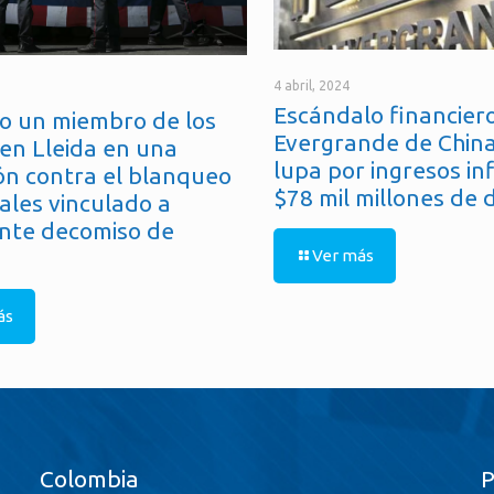
4 abril, 2024
Escándalo financiero
o un miembro de los
Evergrande de China
en Lleida en una
lupa por ingresos in
ón contra el blanqueo
$78 mil millones de 
ales vinculado a
nte decomiso de
Ver más
ás
Colombia