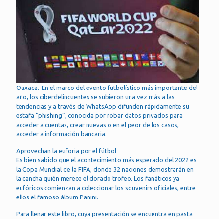
Oaxaca.-En el marco del evento futbolístico más importante del
año, los ciberdelincuentes se subieron una vez más a las
tendencias y a través de WhatsApp difunden rápidamente su
estafa “phishing”, conocida por robar datos privados para
acceder a cuentas, crear nuevas o en el peor de los casos,
acceder a información bancaria.
Aprovechan la euforia por el fútbol
Es bien sabido que el acontecimiento más esperado del 2022 es
la Copa Mundial de la FIFA, donde 32 naciones demostrarán en
la cancha quién merece el dorado trofeo. Los fanáticos ya
eufóricos comienzan a coleccionar los souvenirs oficiales, entre
ellos el famoso álbum Panini.
Para llenar este libro, cuya presentación se encuentra en pasta