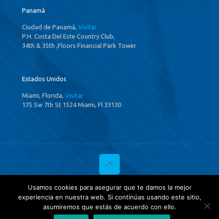
Panamá
Ciudad de Panamá,
Visitar
P.H. Costa Del Este Country Club,
34th & 35th ,Floors Financial Park Tower
Estados Unidos
Miami, Florida,
Visitar
175 Sw 7th St 1524 Miami, Fl 33130
© 2020 Investigaciones Estratégicas & Asociados. All Rights
Usamos cookies para asegurar que te damos la mejor
Reserved
experiencia en nuestra web. Si continúas usando este sitio,
Política de privacidad
y
Tratamientos de datos.
asumiremos que estás de acuerdo con ello.