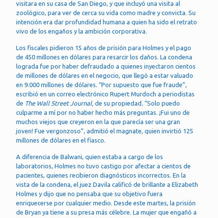
visitara en su casa de San Diego, y que incluyó una visita al
zoológico, para ver de cerca su vida como madre y convicta. Su
intención era dar profundidad humana a quien ha sido el retrato
vivo de los engaños y la ambición corporativa.
Los fiscales pidieron 15 años de prisión para Holmes y el pago
de 450 millones en dólares para resarcir los daños. La condena
lograda fue por haber defraudado a quienes inyectaron cientos
de millones de dólares en el negocio, que llegó a estar valuado
en 9.000 millones de dólares. “Por supuesto que fue fraude”,
escribió en un correo electrónico Rupert Murdoch a periodistas
de
The Wall Street Journal,
de su propiedad
.
“Solo puedo
culparme a mí por no haber hecho más preguntas. ¡Fui uno de
muchos viejos que creyeron en la que parecía ser una gran
joven! Fue vergonzoso”, admitió el magnate, quien invirtió 125
millones de dólares en el fiasco.
A diferencia de Balwani, quien estaba a cargo de los
laboratorios, Holmes no tuvo castigo por afectar a cientos de
pacientes, quienes recibieron diagnósticos incorrectos. En la
vista de la condena, el juez Davila calificó de brillante a Elizabeth
Holmes y dijo que no pensaba que su objetivo fuera
enriquecerse por cualquier medio. Desde este martes, la prisión
de Bryan ya tiene a su presa más célebre. La mujer que engañó a