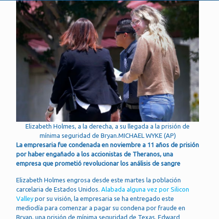
Elizabeth Holmes, a la derecha, a su llegada a la prisión de
mínima seguridad de Bryan.MICHAEL WYKE (AP)
La empresaria fue condenada en noviembre a 11 años de prisión
por haber engañado a los accionistas de Theranos, una
empresa que prometió revolucionar los análisis de sangre
Elizabeth Holmes engrosa desde este martes la población
carcelaria de Estados Unidos.
Alabada alguna vez por Silicon
Valley
por su visión, la empresaria se ha entregado este
mediodía para comenzar a pagar su condena por fraude en
Bryan, una prisión de mínima seguridad de Texas. Edward