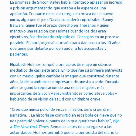
La promesa de Silicon Valley había intentado aplazar su ingreso
a prisión argumentando que estaba a la espera de una
apelación. Era parte de su estrategia en busca de un nuevo
juicio, algo que el juez Davila consideró improbable. Sunny
Balwani, quien fue el brazo derecho en Theranos y quien
mantuvo una relación con Holmes cuando los dos eran
ejecutivos,
fue declarado culpable de 12 cargos
en un proceso
paralelo. En abril, ingresó a prisión para dar inicio a los 13 años
que tiene por delante por defraudar a los accionistas y
pacientes.
Elizabeth Holmes rompió a principios de mayo un silencio
mediático de casi siete años. En lo que fue su primera entrevista
con un medio, quiso cambiar la imagen que construyó durante
años, la de la ambiciosa empresaria dispuesta a todo. Durante
años se ganó la reputación de una de las mujeres más
importantes de Silicon Valley vistiéndose como Steve Jobs y
hablando de su visión de salud con un timbre grave.
”Creo que nunca perdí de vista mi misión, pero sí perdí mi
narrativa… La historia se convirtió en esta bola de nieve que no
nos permitió volver al punto de lo que queríamos hablar”,
dijo
a
The New York Times
.
Semanas antes de entregarse a las
autoridades, Holmes permitió que una periodista del diario la