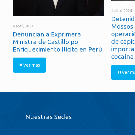
4 abril, 2024
Detenid
Mossos 
4 abril, 2024
operaci
Denuncian a Exprimera
de capit
Ministra de Castillo por
importa
Enriquecimiento Ilícito en Perú
cocaína
Ver más
Ver m
Nuestras Sedes