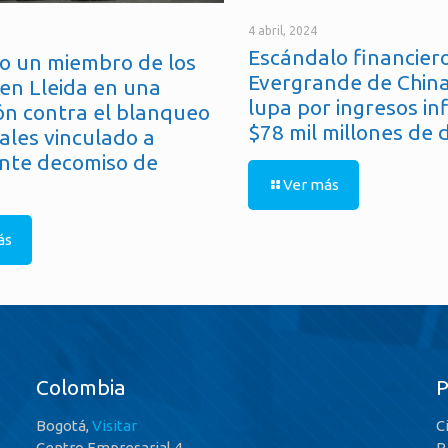
4 abril, 2024
Escándalo financiero
o un miembro de los
Evergrande de China
en Lleida en una
lupa por ingresos in
ón contra el blanqueo
$78 mil millones de 
ales vinculado a
nte decomiso de
Ver más
ás
Colombia
Bogotá,
Visitar
C
Centro Empresarial 4
P