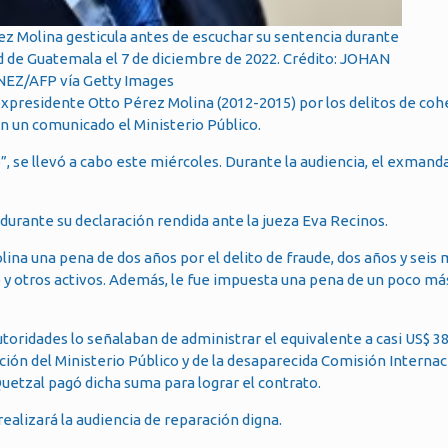
z Molina gesticula antes de escuchar su sentencia durante
dad de Guatemala el 7 de diciembre de 2022. Crédito: JOHAN
Z/AFP vía Getty Images
xpresidente Otto Pérez Molina (2012-2015) por los delitos de coh
en un comunicado el Ministerio Público.
, se llevó a cabo este miércoles. Durante la audiencia, el exmand
durante su declaración rendida ante la jueza Eva Recinos.
ina una pena de dos años por el delito de fraude, dos años y seis
o y otros activos. Además, le fue impuesta una pena de un poco má
toridades lo señalaban de administrar el equivalente a casi US$ 3
ación del Ministerio Público y de la desaparecida Comisión Interna
uetzal pagó dicha suma para lograr el contrato.
ealizará la audiencia de reparación digna.