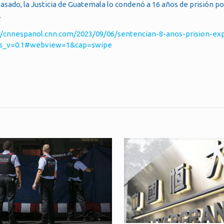
ado, la Justicia de Guatemala lo condenó a 16 años de prisión por
.
s/cnnespanol.cnn.com/2023/09/06/sentencian-8-anos-prision-ex
_js_v=0.1#webview=1&cap=swipe