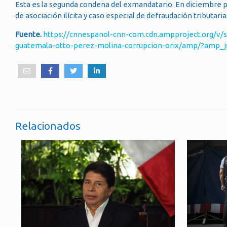
Esta es la segunda condena del exmandatario. En diciembre pas
de asociación ilícita y caso especial de defraudación tributaria
Fuente.
https://cnnespanol-cnn-com.cdn.ampproject.org/v/
guatemala-otto-perez-molina-corrupcion-orix/amp/?amp
Relacionados