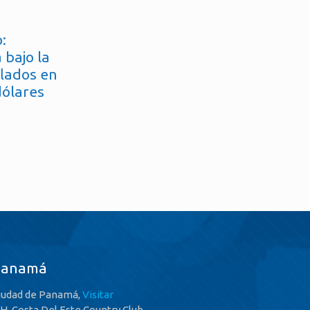
:
 bajo la
flados en
dólares
Panamá
iudad de Panamá,
Visitar
.H. Costa Del Este Country Club,